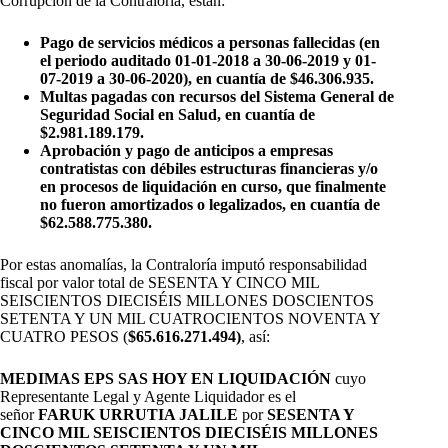
Corrupción de la Contraloría, están:
Pago de servicios médicos a personas fallecidas (en
el periodo auditado 01-01-2018 a 30-06-2019 y 01-
07-2019 a 30-06-2020), en cuantía de $46.306.935.
Multas pagadas con recursos del Sistema General de
Seguridad Social en Salud, en cuantía de
$2.981.189.179.
Aprobación y pago de anticipos a empresas
contratistas con débiles estructuras financieras y/o
en procesos de liquidación en curso, que finalmente
no fueron amortizados o legalizados, en cuantía de
$62.588.775.380.
Por estas anomalías, la Contraloría imputó responsabilidad
fiscal por valor total de SESENTA Y CINCO MIL
SEISCIENTOS DIECISÉIS MILLONES DOSCIENTOS
SETENTA Y UN MIL CUATROCIENTOS NOVENTA Y
CUATRO PESOS (
$65.616.271.494)
, así:
MEDIMAS EPS SAS HOY EN LIQUIDACIÓN
cuyo
Representante Legal y Agente Liquidador es el
señor
FARUK URRUTIA JALILE
por
SESENTA Y
CINCO MIL SEISCIENTOS DIECISÉIS MILLONES