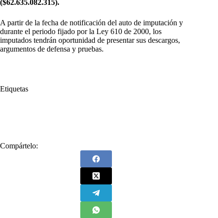
($62.635.082.315).
A partir de la fecha de notificación del auto de imputación y
durante el periodo fijado por la Ley 610 de 2000, los
imputados tendrán oportunidad de presentar sus descargos,
argumentos de defensa y pruebas.
Etiquetas
#
Contraloría General de la República
#
Medimás
#
Responsabilidad fiscal
Compártelo: