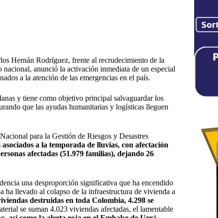
rlos Hernán Rodríguez, f
rente al recrudecimiento de la
io nacional
,
anunció la activación inmediata de un especial
inados a la atención de las emergencias en el país.
anas y tiene como objetivo principal salvaguardar los
gurando que las ayudas humanitarias y logísticas lleguen
Nacional para la Gestión de Riesgos y Desastres
s asociados a la temporada de lluvias, con afectación
ersonas afectadas (51.979 familias), dejando
26
evidencia una desproporción significativa que ha encendido
a ha llevado al colapso de la infraestructura de vivienda a
7 viviendas destruidas en toda Colombia, 4.298 se
aterial se suman 4.023 viviendas afectadas, el lamentable
ón
, así como la alerta roja en el Embalse de Urrá.