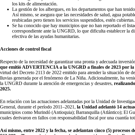
los kits de alimentación.
La gestión de los albergues, en los departamentos que han tenido 
Así mismo, se asegura que las necesidades de salud, agua potab
reubicadas pero tienen los servicios suspendidos, estén cubiertas.
Se ha conocido que hay municipios que no han reportado el listad
correspondiente ante la UNGRD, lo que dificulta establecer la dim
efectiva de las ayudas humanitarias.
Acciones de control fiscal
Respecto de la necesidad de garantizar una pronta y adecuada inversió
que emitió ADVERTENCIA a la UNGRD a finales de 2023 por la mu
virtud del Decreto 2113 de 2022 emitido para atender la situación de d
lluvias generada por el fenómeno de La Niña. Adicionalmente, ha venid
la UNGRD durante la atención de emergencias y desastres,
realizando
2025.
En relación con las actuaciones adelantadas por la Unidad de Investiga
General, durante el período 2011–2021,
la Unidad adelantó 14 actuac
municipios como Murindó (Antioquia); Barranquilla (Atlántico); El Gu
cuales derivaron en fallos con responsabilidad fiscal por una cuantía to
Así mismo, entre 2022 y la fecha, se adelantan cinco (5) procesos d