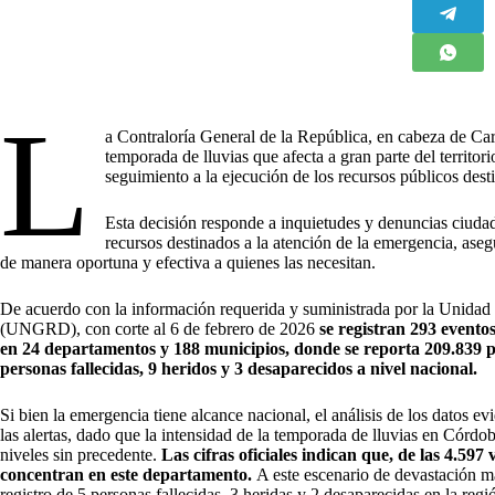
L
a Contraloría General de la República, en cabeza de Ca
temporada de lluvias que afecta a gran parte del territor
seguimiento a la ejecución de los recursos públicos dest
Esta decisión responde a inquietudes y denuncias ciudad
recursos destinados a la atención de la emergencia, ase
de manera oportuna y efectiva a quienes las necesitan.
De acuerdo con la información requerida y suministrada por la Unidad 
(UNGRD), con corte al 6 de febrero de 2026
se registran 293 evento
en 24 departamentos y 188 municipios, donde se reporta
209.839 p
personas fallecidas, 9 heridos y 3 desaparecidos a nivel nacional
.
Si bien la emergencia tiene alcance nacional, el análisis de los datos 
las alertas, dado que la intensidad de la temporada de lluvias en Córdob
niveles sin precedente.
Las cifras oficiales indican que, de las 4.59
concentran en este departamento.
A este escenario de devastación m
registro de 5 personas fallecidas, 3 heridas y 2 desaparecidas en la regi