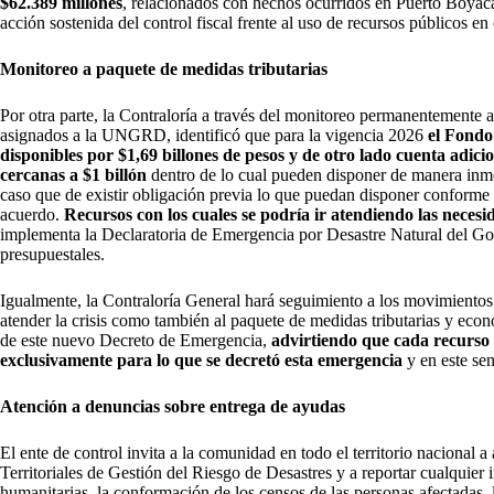
$62.389 millones
, relacionados con hechos ocurridos en Puerto Boyacá
acción sostenida del control fiscal frente al uso de recursos públicos e
Monitoreo a paquete de medidas tributarias
Por otra parte, la Contraloría a través del monitoreo permanentemente a 
asignados a la UNGRD, identificó que para la vigencia 2026
el Fondo
disponibles por $1,69 billones de pesos y de otro lado cuenta adic
cercanas a $1 billón
dentro de lo cual pueden disponer de manera inm
caso que de existir obligación previa lo que puedan disponer conforme
acuerdo.
Recursos con los cuales se podría ir atendiendo las neces
implementa la Declaratoria de Emergencia por Desastre Natural del Go
presupuestales.
Igualmente, la Contraloría General hará seguimiento a los movimientos 
atender la crisis como también al paquete de medidas tributarias y eco
de este nuevo Decreto de Emergencia,
advirtiendo que cada recurso 
exclusivamente para lo que se decretó esta emergencia
y en este se
Atención a denuncias sobre entrega de ayudas
El ente de control invita a la comunidad en todo el territorio nacional a
Territoriales de Gestión del Riesgo de Desastres y a reportar cualquier 
humanitarias, la conformación de los censos de las personas afectadas, 