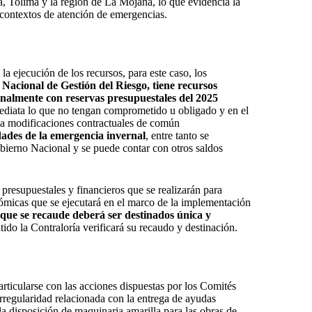
, Tolima y la región de La Mojana, lo que evidencia la
n contextos de atención de emergencias.
la ejecución de los recursos, para este caso, los
 Nacional de Gestión del Riesgo, tiene recursos
ionalmente con reservas presupuestales del 2025
ediata lo que no tengan comprometido u obligado y en el
 a modificaciones contractuales de común
idades de la emergencia invernal
, entre tanto se
bierno Nacional y se puede contar con otros saldos
presupuestales y financieros que se realizarán para
nómicas que se ejecutará en el marco de la implementación
que se recaude deberá ser destinados única y
ntido la Contraloría verificará su recaudo y destinación.
 articularse con las acciones dispuestas por los Comités
irregularidad relacionada con la entrega de ayudas
la disposición de maquinaria amarilla para las obras de