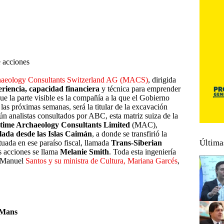
 acciones
rchaeology Consultants Switzerland AG (MACS)
, dirigida
eriencia, capacidad financiera
y técnica para emprender
e la parte visible es la compañía a la que el Gobierno
as próximas semanas, será la titular de la excavación
ún analistas consultados por ABC, esta matriz suiza de la
time Archaeology Consultants Limited
(MAC),
olada desde las Islas Caimán
, a donde se transfirió la
Última
uada en ese paraíso fiscal, llamada
Trans-Siberian
s acciones se llama
Melanie Smith
. Toda esta ingeniería
an Manuel
Santos y su ministra de Cultura, Mariana Garcés
,
e Mans