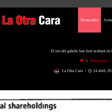
Saltar
al
contenido
Destacados
Actu
El oro del galeón San José acabará en 
Destacados
Inicio
La Otra Cara
24 abril, 2