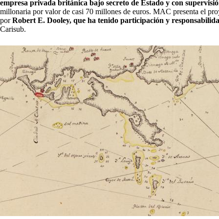
empresa privada británica bajo secreto de Estado y con supervisi
millonaria por valor de casi 70 millones de euros. MAC presenta el pro
por
Robert E. Dooley, que ha tenido participación y responsabili
Carisub.