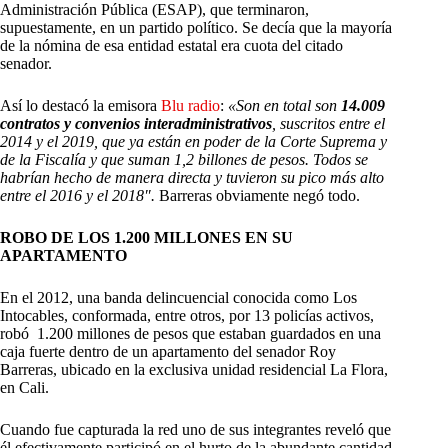
Administración Pública (ESAP), que terminaron,
supuestamente, en un partido político. Se decía que la mayoría
de la nómina de esa entidad estatal era cuota del citado
senador.
Así lo destacó la emisora
Blu radio
:
«Son en total son
14.009
contratos y convenios interadministrativos
, suscritos entre el
2014 y el 2019, que ya están en poder de la Corte Suprema y
de la Fiscalía y que suman 1,2 billones de pesos. Todos se
habrían hecho de manera directa y tuvieron su pico más alto
entre el 2016 y el 2018″.
Barreras obviamente negó todo.
ROBO DE LOS 1.200 MILLONES EN SU
APARTAMENTO
En el 2012, una banda delincuencial conocida como Los
Intocables, conformada, entre otros, por 13 policías activos,
robó 1.200 millones de pesos que estaban guardados en una
caja fuerte dentro de un apartamento del senador Roy
Barreras, ubicado en la exclusiva unidad residencial La Flora,
en Cali.
Cuando fue capturada la red uno de sus integrantes reveló que
él efectivamente participó en el hurto de la abundante cantidad