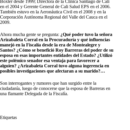
Boxter desde 1999; Directora de la Clinica Santiago de Cali
en el 2004 y Gerente General de Cali Salud EPS en el 2006.
También estuvo en la Aeronáutica Civil en el 2008 y en la
Corporación Autónoma Regional del Valle del Cauca en el
2009.
Ahora mucha gente se pregunta:
¿Qué poder tuvo la señora
Arizabaleta Corral en la Procuraduría y qué influencias
manejó en la Fiscalía desde la era de Montealegre y
Santos? ¿Cómo se benefició Roy Barreras del poder de su
esposa en esas importantes entidades del Estado? ¿Utilizó
este polémico senador esa ventaja para favorecer a
alguien? ¿Arizabaleta Corral tuvo alguna ingerencia en
posibles investigaciones que afectaran a su marido?…
Son interrogantes y rumores que han surgido entre la
ciudadanía, luego de conocerse que la esposa de Barreras en
una flamante Delegada de la Fiscalía.
Etiquetas
#
Eduardo Montealegre
#
Fiscalia
#
Roy Barreras