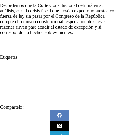
Recordemos que la Corte Constitucional definirá en su
análisis, es si la crisis fiscal que llevó a expedir impuestos con
fuerza de ley sin pasar por el Congreso de la República
cumple el requisito constitucional, especialmente si esas
razones sirven para acudir al estado de excepción y si
corresponden a hechos sobrevinientes.
Etiquetas
#
Caja
#
Carlos Mario Zuluaga
#
Contaloria
#
Corte Constitucional
#
Crisis
#
decretó
#
Emergencia Ecónomica
#
Gobierno
#
Vicecontralor
#
Vicecontralor Carlos Mario Zuluaga
Compártelo: