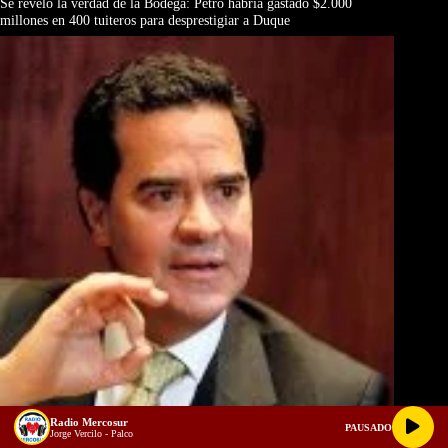
Se reveló la verdad de la Bodega: Petro habría gastado $2.000
millones en 400 tuiteros para desprestigiar a Duque
Radio Mercosur
PAUSADO
Jorge Vercilo - Palco
Frank Pearl, El Camaleón