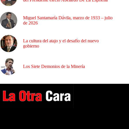
Miguel Santamaría Dávila, marzo de 1933 – julio
de 2026
La cultura del atajo y el desafío del nuevo
gobierno
Los Siete Demonios de la Minería
A NUESTROS LECTORES…