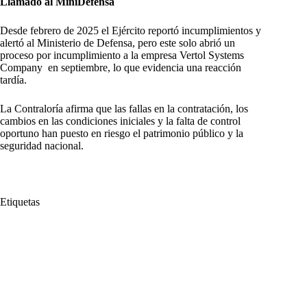
Llamado al MiniDefensa
Desde febrero de 2025 el Ejército reportó incumplimientos y
alertó al Ministerio de Defensa, pero este solo abrió un
proceso por incumplimiento a la empresa Vertol Systems
Company en septiembre, lo que evidencia una reacción
tardía.
La Contraloría afirma que las fallas en la contratación, los
cambios en las condiciones iniciales y la falta de control
oportuno han puesto en riesgo el patrimonio público y la
seguridad nacional.
Etiquetas
#
Anticipo
#
Contraloría
#
Contraloría General de la República
#
dólares
#
Ejército Nacional
#
Helicópteros MI-17
#
Helicópteros rusos
#
MI-17
#
millones
#
Ministerio de Defensa
#
Riesgo
#
Vertol Systems Company