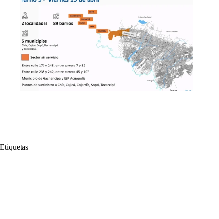
Etiquetas
#
agua
#
Alcalde Galán
#
Alcaldía de Bogotá
#
Anuncio
#
Bajo Nivel
#
Bogotá
#
Capital
#
Carlos Fernando Galán
#
Chingaza
#
Chuza
#
Embalses
#
Medidas
#
Racionamiendo
#
racionamiento de agua
#
San Rafael
#
Turnos
#
Zonas