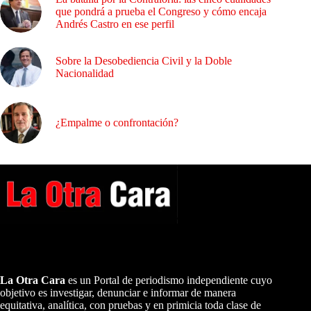
que pondrá a prueba el Congreso y cómo encaja
Andrés Castro en ese perfil
Sobre la Desobediencia Civil y la Doble
Nacionalidad
¿Empalme o confrontación?
A NUESTROS LECTORES…
La Otra Cara
es un Portal de periodismo independiente cuyo
objetivo es investigar, denunciar e informar de manera
equitativa, analítica, con pruebas y en primicia toda clase de