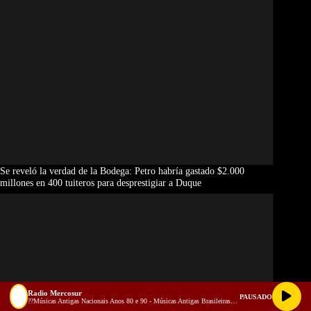
Se reveló la verdad de la Bodega: Petro habría gastado $2.000
millones en 400 tuiteros para desprestigiar a Duque
Radio Mercosur
PAUSADO
??Músicas Antigas Nacionais Anos 80 e 90 - Músicas Antigas Brasileiras -VIAGE NO TEMPO !! (128 kbps)