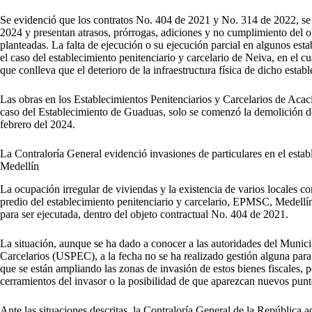
Se evidenció que los contratos No. 404 de 2021 y No. 314 de 2022, se
2024 y presentan atrasos, prórrogas, adiciones y no cumplimiento del ob
planteadas. La falta de ejecución o su ejecución parcial en algunos es
el caso del establecimiento penitenciario y carcelario de Neiva, en el cu
que conlleva que el deterioro de la infraestructura física de dicho estab
Las obras en los Establecimientos Penitenciarios y Carcelarios de Aca
caso del Establecimiento de Guaduas, solo se comenzó la demolición d
febrero del 2024.
La Contraloría General evidenció invasiones de particulares en el establ
Medellín
La ocupación irregular de viviendas y la existencia de varios locales c
predio del establecimiento penitenciario y carcelario, EPMSC, Medellín
para ser ejecutada, dentro del objeto contractual No. 404 de 2021.
La situación, aunque se ha dado a conocer a las autoridades del Munici
Carcelarios (USPEC), a la fecha no se ha realizado gestión alguna para 
que se están ampliando las zonas de invasión de estos bienes fiscales, 
cerramientos del invasor o la posibilidad de que aparezcan nuevos punt
Ante las situaciones descritas, la Contraloría General de la República ad