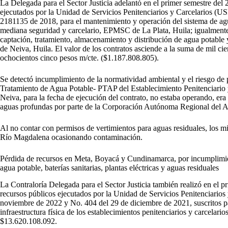
La Delegada para el Sector Justicia adelantó en el primer semestre del
ejecutados por la Unidad de Servicios Penitenciarios y Carcelarios (US
2181135 de 2018, para el mantenimiento y operación del sistema de agua
mediana seguridad y carcelario, EPMSC de La Plata, Huila; igualmente
captación, tratamiento, almacenamiento y distribución de agua potable
de Neiva, Huila. El valor de los contratos asciende a la suma de mil ci
ochocientos cinco pesos m/cte. ($1.187.808.805).
Se detectó incumplimiento de la normatividad ambiental y el riesgo de p
Tratamiento de Agua Potable- PTAP del Establecimiento Penitenciario 
Neiva, para la fecha de ejecución del contrato, no estaba operando, er
aguas profundas por parte de la Corporación Autónoma Regional del 
Al no contar con permisos de vertimientos para aguas residuales, los m
Río Magdalena ocasionando contaminación.
Pérdida de recursos en Meta, Boyacá y Cundinamarca, por incumplimien
agua potable, baterías sanitarias, plantas eléctricas y aguas residuales
La Contraloría Delegada para el Sector Justicia también realizó en el 
recursos públicos ejecutados por la Unidad de Servicios Penitenciarios
noviembre de 2022 y No. 404 del 29 de diciembre de 2021, suscritos pa
infraestructura física de los establecimientos penitenciarios y carcelari
$13.620.108.092.