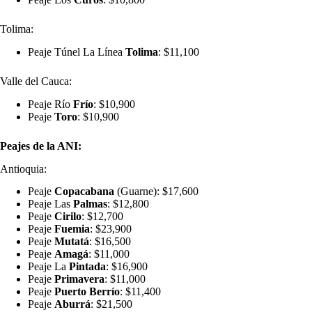
Tolima:
Peaje Túnel La Línea
Tolima
: $11,100
Valle del Cauca:
Peaje Río
Frío
: $10,900
Peaje
Toro
: $10,900
Peajes de la ANI:
Antioquia:
Peaje
Copacabana
(Guarne): $17,600
Peaje Las
Palmas
: $12,800
Peaje
Cirilo
: $12,700
Peaje
Fuemia
: $23,900
Peaje
Mutatá
: $16,500
Peaje
Amagá
: $11,000
Peaje La
Pintada
: $16,900
Peaje
Primavera
: $11,000
Peaje
Puerto
Berrío
: $11,400
Peaje
Aburrá
: $21,500