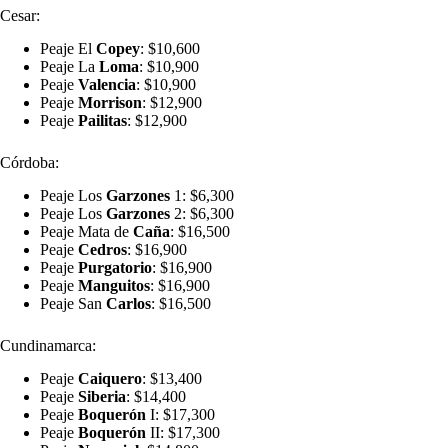
Cesar:
Peaje El
Copey
: $10,600
Peaje La
Loma
: $10,900
Peaje
Valencia
: $10,900
Peaje
Morrison
: $12,900
Peaje
Pailitas
: $12,900
Córdoba:
Peaje Los
Garzones
1: $6,300
Peaje Los
Garzones
2: $6,300
Peaje Mata de
Caña
: $16,500
Peaje
Cedros
: $16,900
Peaje
Purgatorio
: $16,900
Peaje
Manguitos
: $16,900
Peaje San
Carlos
: $16,500
Cundinamarca:
Peaje
Caiquero
: $13,400
Peaje
Siberia
: $14,400
Peaje
Boquerón
I: $17,300
Peaje
Boquerón
II: $17,300