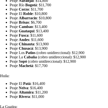
Peaje
Naranjal
: $14,800
Peaje Río
Bogotá
: $11,700
Peaje
Corzo
: $11,700
Peaje El
Roble
: $10,800
Peaje
Albarracín
: $10,800
Peaje
Brisas
: $6,700
Peaje
Cambao
: $13,400
Peaje
Guataquí
: $13,400
Peaje
Fusca
: $11,600
Peaje
Andes
: $11,600
Peaje
Chinauta
: $13,900
Peaje
Chusacá
: $13,900
Peaje Los
Patios
(cobro unidireccional): $12,900
Peaje La
Cabaña
(cobro unidireccional): $12,900
Peaje
Sopó
(cobro unidireccional): $12,900
Peaje
Machetá
: $17,700
Huila:
Peaje El
Patá
: $16,400
Peaje
Neiva
: $16,400
Peaje
Altamira
: $11,200
Peaje
Rivera
: $11,000
La Guajira: