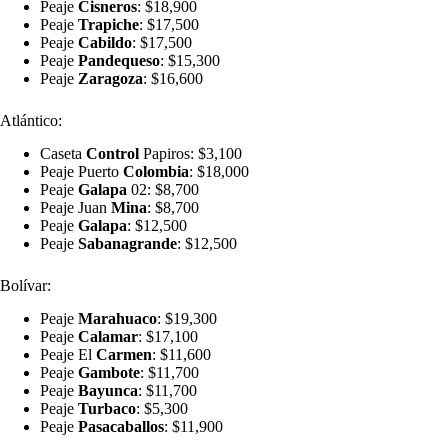
Peaje
Cisneros
: $18,900
Peaje
Trapiche
: $17,500
Peaje
Cabildo
: $17,500
Peaje
Pandequeso
: $15,300
Peaje
Zaragoza
: $16,600
Atlántico:
Caseta
Control
Papiros: $3,100
Peaje Puerto
Colombia
: $18,000
Peaje
Galapa
02: $8,700
Peaje Juan
Mina
: $8,700
Peaje
Galapa
: $12,500
Peaje
Sabanagrande
: $12,500
Bolívar:
Peaje
Marahuaco
: $19,300
Peaje
Calamar
: $17,100
Peaje El
Carmen
: $11,600
Peaje
Gambote
: $11,700
Peaje
Bayunca
: $11,700
Peaje
Turbaco
: $5,300
Peaje
Pasacaballos
: $11,900