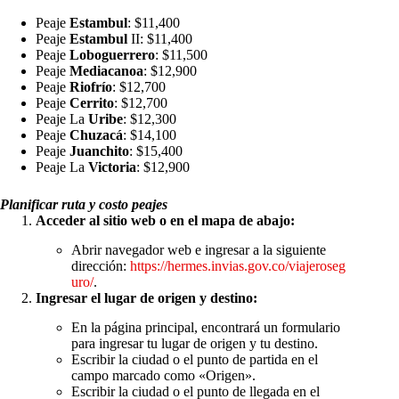
Peaje
Estambul
: $11,400
Peaje
Estambul
II: $11,400
Peaje
Loboguerrero
: $11,500
Peaje
Mediacanoa
: $12,900
Peaje
Riofrío
: $12,700
Peaje
Cerrito
: $12,700
Peaje La
Uribe
: $12,300
Peaje
Chuzacá
: $14,100
Peaje
Juanchito
: $15,400
Peaje La
Victoria
: $12,900
Planificar ruta y costo peajes
Acceder al sitio web o en el mapa de abajo:
Abrir navegador web e ingresar a la siguiente
dirección:
https://hermes.invias.gov.co/viajeroseg
uro/
.
Ingresar el lugar de origen y destino:
En la página principal, encontrará un formulario
para ingresar tu lugar de origen y tu destino.
Escribir la ciudad o el punto de partida en el
campo marcado como «Origen».
Escribir la ciudad o el punto de llegada en el