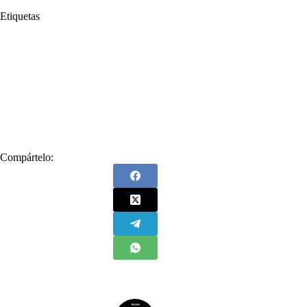
Etiquetas
#
Agencia Nacional de Infraestructura y del Instituto Nacional de
Vías
#
ANI
#
aumento
#
INVÍAS
#
María Constanza García Alicastro
#
Ministerio de Transporte
#
Peajes
#
Precios
#
Resolución
#
tarifas
Compártelo: