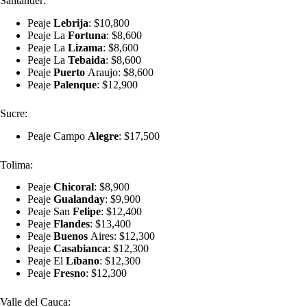
Santander:
Peaje
Lebrija
: $10,800
Peaje La
Fortuna
: $8,600
Peaje La
Lizama
: $8,600
Peaje La
Tebaida
: $8,600
Peaje
Puerto
Araujo: $8,600
Peaje
Palenque
: $12,900
Sucre:
Peaje Campo
Alegre
: $17,500
Tolima:
Peaje
Chicoral
: $8,900
Peaje
Gualanday
: $9,900
Peaje San
Felipe
: $12,400
Peaje
Flandes
: $13,400
Peaje
Buenos
Aires: $12,300
Peaje
Casabianca
: $12,300
Peaje El
Líbano
: $12,300
Peaje
Fresno
: $12,300
Valle del Cauca: