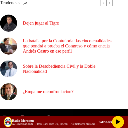
Tendencias
Dejen jugar al Tigre
La batalla por la Contraloría: las cinco cualidades
que pondrá a prueba el Congreso y cómo encaja
Andrés Castro en ese perfil
Sobre la Desobediencia Civil y la Doble
Nacionalidad
¿Empalme o confrontación?
Radio Mercosur
PAUSADO
X2Download.com - Flash Back anos 70, 80 e 90 - As melhores músicas antigas Volume 3 (128 kbps)