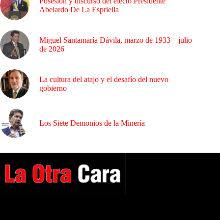
Posesión y discurso del electo Presidente
Abelardo De La Espriella
Miguel Santamaría Dávila, marzo de 1933 – julio
de 2026
La cultura del atajo y el desafío del nuevo
gobierno
Los Siete Demonios de la Minería
A NUESTROS LECTORES…