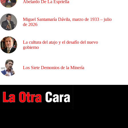
Abelardo De La Espriella
Miguel Santamaría Dávila, marzo de 1933 – julio
de 2026
La cultura del atajo y el desafío del nuevo
gobierno
Los Siete Demonios de la Minería
A NUESTROS LECTORES…