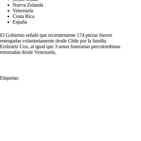
Nueva Zelanda
Venezuela
Costa Rica
España
El Gobierno señaló que recientemente 174 piezas fueron
entregadas voluntariamente desde Chile por la familia
Errázuriz Cox, al igual que 3 urnas funerarias precolombinas
retornadas desde Venezuela.
Etiquetas
#
Bienes
#
Cancillería
#
Cultura Tumaco- La Tolita
#
Cultural
#
Europa
#
Gobierno del Cambio
#
Gustavo Petro
#
Icanh
#
Instituto Colombiano de Antropología e Historia
#
Nariño
#
Países
#
Patrimonio
#
Piezas
#
Presidente Gustavo Petro
#
Recuperación
#
Repatriación
#
Tumaco