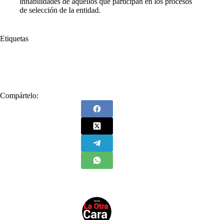
inhabilidades de aquellos que participan en los procesos
de selección de la entidad.
Etiquetas
#
Carlos Hernán Rodríguez
#
Contralor General
#
Contraloría General de la República
#
corrupción
Compártelo: