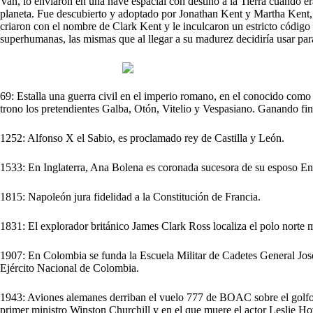
Van, lo enviaron en una nave espacial con destino a la Tierra cuando e
planeta. Fue descubierto y adoptado por Jonathan Kent y Martha Kent, 
criaron con el nombre de Clark Kent y le inculcaron un estricto códig
superhumanas, las mismas que al llegar a su madurez decidiría usar par
69: Estalla una guerra civil en el imperio romano, en el conocido como
trono los pretendientes Galba, Otón, Vitelio y Vespasiano. Ganando fin
1252: Alfonso X el Sabio, es proclamado rey de Castilla y León.
1533: En Inglaterra, Ana Bolena es coronada sucesora de su esposo En
1815: Napoleón jura fidelidad a la Constitución de Francia.
1831: El explorador británico James Clark Ross localiza el polo norte 
1907: En Colombia se funda la Escuela Militar de Cadetes General José
Ejército Nacional de Colombia.
1943: Aviones alemanes derriban el vuelo 777 de BOAC sobre el golfo
primer ministro Winston Churchill y en el que muere el actor Leslie How