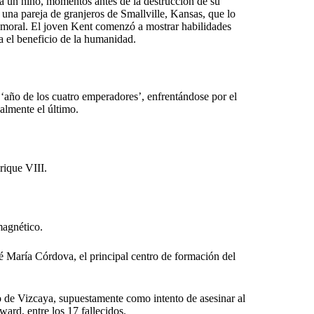
ra un niño, momentos antes de la destrucción de su
una pareja de granjeros de Smallville, Kansas, que lo
o moral. El joven Kent comenzó a mostrar habilidades
a el beneficio de la humanidad.
 ‘año de los cuatro emperadores’, enfrentándose por el
almente el último.
rique VIII.
magnético.
 María Córdova, el principal centro de formación del
 de Vizcaya, supuestamente como intento de asesinar al
ard, entre los 17 fallecidos.