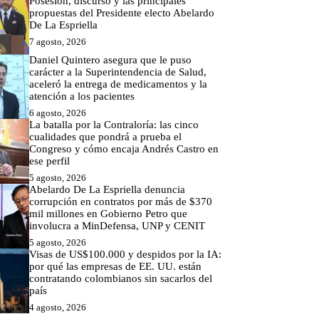
Posesión, discurso y las principales
propuestas del Presidente electo Abelardo
De La Espriella
7 agosto, 2026
Daniel Quintero asegura que le puso
carácter a la Superintendencia de Salud,
aceleró la entrega de medicamentos y la
atención a los pacientes
6 agosto, 2026
La batalla por la Contraloría: las cinco
cualidades que pondrá a prueba el
Congreso y cómo encaja Andrés Castro en
ese perfil
5 agosto, 2026
Abelardo De La Espriella denuncia
corrupción en contratos por más de $370
mil millones en Gobierno Petro que
involucra a MinDefensa, UNP y CENIT
5 agosto, 2026
Visas de US$100.000 y despidos por la IA:
por qué las empresas de EE. UU. están
contratando colombianos sin sacarlos del
país
4 agosto, 2026