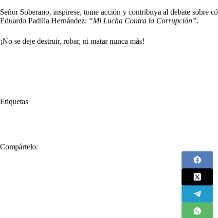
Señor Soberano, inspírese, tome acción y contribuya al debate sobre cóm
Eduardo Padilla Hernández:
“Mi Lucha Contra la Corrupción”
.
¡No se deje destruir, robar, ni matar nunca más!
Etiquetas
#
corrupción
#
Eduardo Padilla Hernández
#
Histórica
#
libro
Compártelo: