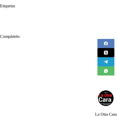
Etiquetas
#
Bovinos
#
Brucelosis Bovina
#
Bufalinos
#
Fedegán
#
Federa
#
ganado
#
Segundo Ciclo
#
Vacunación
Compártelo:
La Otra Cara