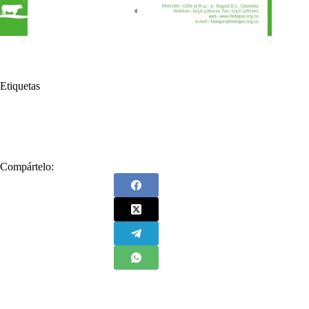
Etiquetas
#
Fedegán
#
ganadería
#
Gustavo Petro
#
José Félix Lafaurie
Compártelo: