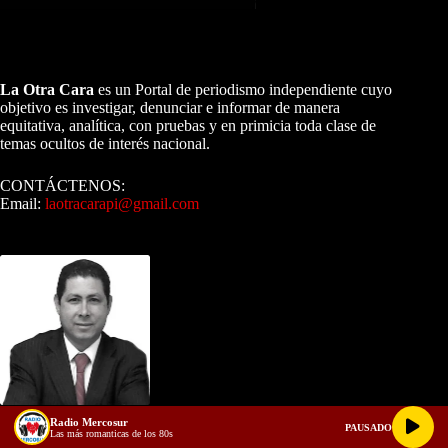
A NUESTROS LECTORES…
La Otra Cara
es un Portal de periodismo independiente cuyo
objetivo es investigar, denunciar e informar de manera
equitativa, analítica, con pruebas y en primicia toda clase de
temas ocultos de interés nacional.
CONTÁCTENOS:
Email:
laotracarapi@gmail.com
Dirigida por Sixto Alfredo Pinto
Radio Mercosur
Sixto Alfredo Pinto
PAUSADO
Las más romanticas de los 80s
View Profile