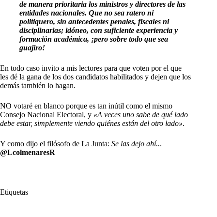
de manera prioritaria los ministros y directores de las
entidades nacionales. Que no sea ratero ni
politiquero, sin antecedentes penales, fiscales ni
disciplinarias; idóneo, con suficiente experiencia y
formación académica, ¡pero sobre todo que sea
guajiro!
En todo caso invito a mis lectores para que voten por el que
les dé la gana de los dos candidatos habilitados y dejen que los
demás también lo hagan.
NO votaré en blanco porque es tan inútil como el mismo
Consejo Nacional Electoral, y
«A veces uno sabe de qué lado
debe estar, simplemente viendo quiénes están del otro lado»
.
Y como dijo el filósofo de La Junta:
Se las dejo ahí..
.
@LcolmenaresR
Etiquetas
#
La Guajira
#
Luis Alonso Colmenares
#
pobreza
#
Riohacha