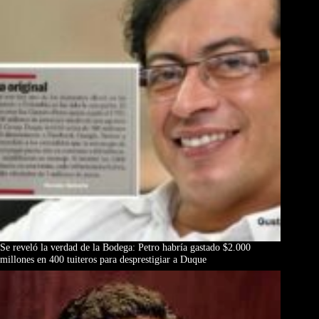
Se reveló la verdad de la Bodega: Petro habría gastado $2.000
millones en 400 tuiteros para desprestigiar a Duque