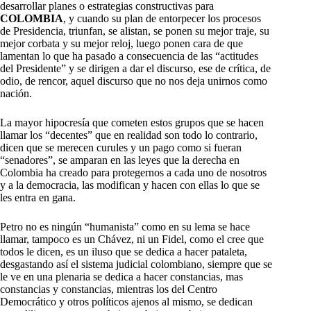
desarrollar planes o estrategias constructivas para
COLOMBIA
, y cuando su plan de entorpecer los procesos
de Presidencia, triunfan, se alistan, se ponen su mejor traje, su
mejor corbata y su mejor reloj, luego ponen cara de que
lamentan lo que ha pasado a consecuencia de las “actitudes
del Presidente” y se dirigen a dar el discurso, ese de crítica, de
odio, de rencor, aquel discurso que no nos deja unirnos como
nación.
La mayor hipocresía que cometen estos grupos que se hacen
llamar los “decentes” que en realidad son todo lo contrario,
dicen que se merecen curules y un pago como si fueran
“senadores”, se amparan en las leyes que la derecha en
Colombia ha creado para protegernos a cada uno de nosotros
y a la democracia, las modifican y hacen con ellas lo que se
les entra en gana.
Petro no es ningún “humanista” como en su lema se hace
llamar, tampoco es un Chávez, ni un Fidel, como el cree que
todos le dicen, es un iluso que se dedica a hacer pataleta,
desgastando así el sistema judicial colombiano, siempre que se
le ve en una plenaria se dedica a hacer constancias, mas
constancias y constancias, mientras los del Centro
Democrático y otros políticos ajenos al mismo, se dedican