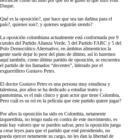
berrinche como un niño por que no le gusto lo que hizo Iván
Duque.
Qué es la oposición?, que hace que sea tan dañina para el
país?, quienes son?, y quienes seguirán siendo?
La oposición colombiana actualmente está conformada por 9
curules del Partido Alianza Verde, 5 del Partido FARC y 5 del
Polo Democrático Alternativo, en ámbitos alimenticios la
gente suele dejar lo peor del plato de último, así lo haremos
aquí también, como último partido de oposición, se encuentra
el partido de los llamados “decentes”, liderado por el
exguerrillero Gustavo Petro.
El doctor Gustavo Petro es una persona muy estudiosa y
talentosa, por años se ha dedicado a estudiar teatro y
pantomima, es el más cínico y gran actor que tiene Colombia,
Pero cuál es su rol en la película que este partido quiere jugar?
Por años la oposición ha sido en Colombia, netamente
izquierdista, no tengo nada en contra de este movimiento, es
más hay valores que se pueden salvar, pero la oposición juega
a crear leyes para que el partido que esté presidiendo, no
pueda ejercer netamente su cargo, no les dan la libertad de