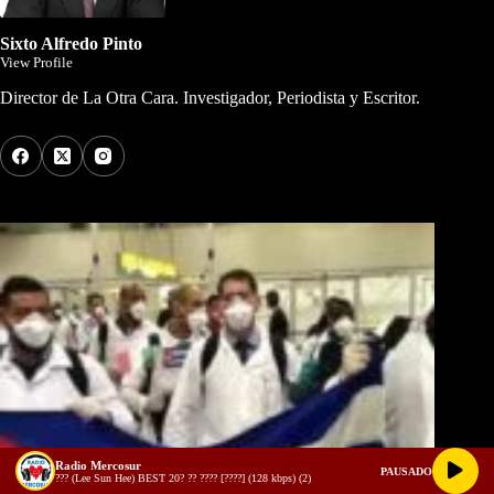
Sixto Alfredo Pinto
View Profile
Director de La Otra Cara. Investigador, Periodista y Escritor.
Los Más Comentados
Radio Mercosur
PAUSADO
??? (Lee Sun Hee) BEST 20? ?? ???? [????] (128 kbps) (2)