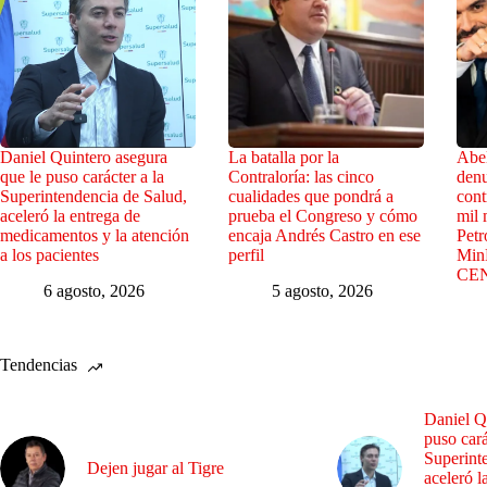
Daniel Quintero asegura
La batalla por la
Abel
que le puso carácter a la
Contraloría: las cinco
denu
Superintendencia de Salud,
cualidades que pondrá a
cont
aceleró la entrega de
prueba el Congreso y cómo
mil 
medicamentos y la atención
encaja Andrés Castro en ese
Petr
a los pacientes
perfil
Min
CE
6 agosto, 2026
5 agosto, 2026
Tendencias
Daniel Q
puso cará
Superint
Dejen jugar al Tigre
aceleró l