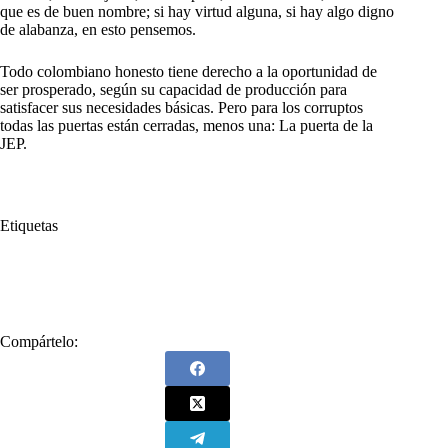
que es de buen nombre; si hay virtud alguna, si hay algo digno
de alabanza, en esto pensemos.
Todo colombiano honesto tiene derecho a la oportunidad de
ser prosperado, según su capacidad de producción para
satisfacer sus necesidades básicas. Pero para los corruptos
todas las puertas están cerradas, menos una: La puerta de la
JEP.
Etiquetas
#
AUC
#
império
#
Montería
#
paramilitares
#
paz
#
Salvatore Mancuso
Compártelo: