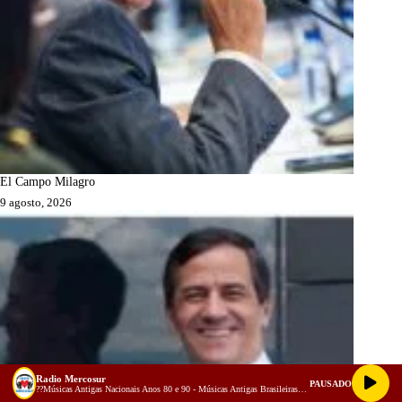
El Campo Milagro
9 agosto, 2026
Radio Mercosur
PAUSADO
??Músicas Antigas Nacionais Anos 80 e 90 - Músicas Antigas Brasileiras -VIAGE NO TEMPO !! (128 kbps)