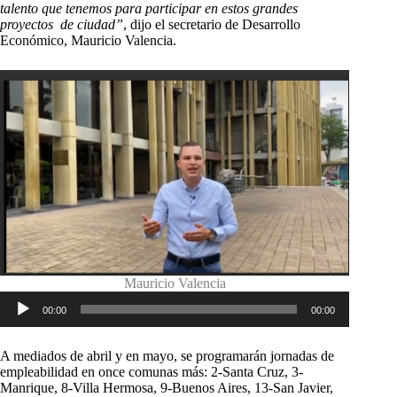
talento que tenemos para participar en estos grandes
proyectos de ciudad”
, dijo el secretario de Desarrollo
Económico, Mauricio Valencia.
Mauricio Valencia
Reproductor
00:00
00:00
de
audio
A mediados de abril y en mayo, se programarán jornadas de
empleabilidad en once comunas más: 2-Santa Cruz, 3-
Manrique, 8-Villa Hermosa, 9-Buenos Aires, 13-San Javier,