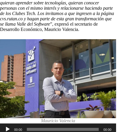
quieran aprender sobre tecnologías, quieran conocer
personas con el mismo interés y relacionarse haciendo parte
de los Clubes Tech. Los invitamos a que ingresen a la página
cvs.rutan.co y hagan parte de esta gran transformación que
se llama Valle del Software
”, expresó el secretario de
Desarrollo Económico, Mauricio Valencia.
Mauricio Valencia
Reproductor
00:00
00:00
de