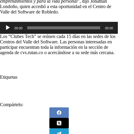
emprendimientos y para la vida personal
”, dijo Jonathan
Londoño, quien accedió a esta oportunidad en el Centro de
Valle del Software de Robledo.
Reproductor
00:00
00:00
de
audio
Los “Clubes Tech” se reúnen cada 15 días en las sedes de los
Centros del Valle del Software. Las personas interesadas en
participar encuentran toda la información en la sección de
agenda de cvs.rutan.co o acercándose a su sede más cercana.
Etiquetas
#
Alcaldía de Medellín
#
Medellín
#
tecnología
Compártelo: