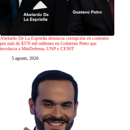
Abelardo De La Espriella denuncia corrupción en contratos
por más de $370 mil millones en Gobierno Petro que
involucra a MinDefensa, UNP y CENIT
5 agosto, 2026