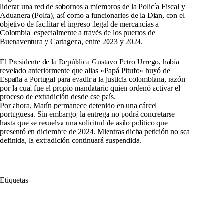
liderar una red de sobornos a miembros de la Policía Fiscal y
Aduanera (Polfa), así como a funcionarios de la Dian, con el
objetivo de facilitar el ingreso ilegal de mercancías a
Colombia, especialmente a través de los puertos de
Buenaventura y Cartagena, entre 2023 y 2024.
El Presidente de la República Gustavo Petro Urrego, había
revelado anteriormente que alias «Papá Pitufo» huyó de
España a Portugal para evadir a la justicia colombiana, razón
por la cual fue el propio mandatario quien ordenó activar el
proceso de extradición desde ese país.
Por ahora, Marín permanece detenido en una cárcel
portuguesa. Sin embargo, la entrega no podrá concretarse
hasta que se resuelva una solicitud de asilo político que
presentó en diciembre de 2024. Mientras dicha petición no sea
definida, la extradición continuará suspendida.
Etiquetas
#
Alias
#
Cargos
#
concierto para delinquir
#
contrabando
#
corrupción
#
Diego Marín
#
España
#
Extradicción
#
Gustavo Petro Urrego
#
Huyó