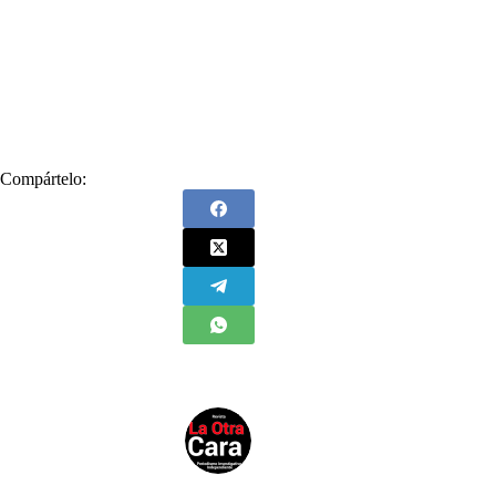
#
lavado de activos
#
Papá Pitufo
#
Portugal
#
Presidente de la República
#
Tribunal Supremo de Justicia de Lisboa
#
Vía libre
#
Zar del Contrabando
Compártelo: