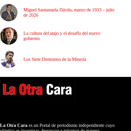
Miguel Santamaría Dávila, marzo de 1933 – julio
de 2026
La cultura del atajo y el desafío del nuevo
gobierno
Los Siete Demonios de la Minería
A NUESTROS LECTORES…
La Otra Cara
es un Portal de periodismo independiente cuyo
objetivo es investigar, denunciar e informar de manera