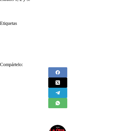
Etiquetas
#
Alcalde de Medellín
#
Alcaldía de Medellín
#
Antioquia
#
CREG
#
Daniel Quintero
#
Daniel Quintero Calle
#
energía
#
EPM
Compártelo: