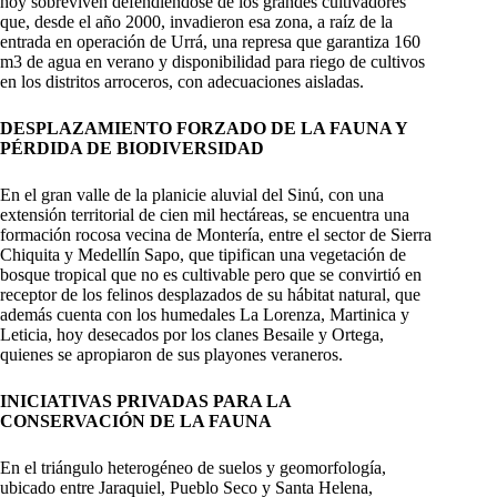
hoy sobreviven defendiéndose de los grandes cultivadores
que, desde el año 2000, invadieron esa zona, a raíz de la
entrada en operación de Urrá, una represa que garantiza 160
m3 de agua en verano y disponibilidad para riego de cultivos
en los distritos arroceros, con adecuaciones aisladas.
DESPLAZAMIENTO FORZADO DE LA FAUNA Y
PÉRDIDA DE BIODIVERSIDAD
En el gran valle de la planicie aluvial del Sinú, con una
extensión territorial de cien mil hectáreas, se encuentra una
formación rocosa vecina de Montería, entre el sector de Sierra
Chiquita y Medellín Sapo, que tipifican una vegetación de
bosque tropical que no es cultivable pero que se convirtió en
receptor de los felinos desplazados de su hábitat natural, que
además cuenta con los humedales La Lorenza, Martinica y
Leticia, hoy desecados por los clanes Besaile y Ortega,
quienes se apropiaron de sus playones veraneros.
INICIATIVAS PRIVADAS PARA LA
CONSERVACIÓN DE LA FAUNA
En el triángulo heterogéneo de suelos y geomorfología,
ubicado entre Jaraquiel, Pueblo Seco y Santa Helena,