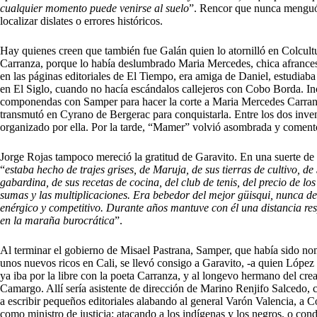
cualquier momento puede venirse al suelo
”. Rencor que nunca menguó,
localizar dislates o errores históricos.
Hay quienes creen que también fue Galán quien lo atornilló en Colcult
Carranza, porque lo había deslumbrado Maria Mercedes, chica afrancesa
en las páginas editoriales de El Tiempo, era amiga de Daniel, estudiaba
en El Siglo, cuando no hacía escándalos callejeros con Cobo Borda. In
componendas con Samper para hacer la corte a Maria Mercedes Carra
transmutó en Cyrano de Bergerac para conquistarla. Entre los dos inve
organizado por ella. Por la tarde, “Mamer” volvió asombrada y comentó
Jorge Rojas tampoco mereció la gratitud de Garavito. En una suerte de o
“
estaba hecho de trajes grises, de Maruja, de sus tierras de cultivo, de
gabardina, de sus recetas de cocina, del club de tenis, del precio de los
sumas y las multiplicaciones. Era bebedor del mejor güisqui, nunca de
enérgico y competitivo. Durante años mantuve con él una distancia resp
en la maraña burocrática
”.
Al terminar el gobierno de Misael Pastrana, Samper, que había sido no
unos nuevos ricos en Cali, se llevó consigo a Garavito, -a quien Lópe
ya iba por la libre con la poeta Carranza, y al longevo hermano del cre
Camargo. Allí sería asistente de dirección de Marino Renjifo Salcedo,
a escribir pequeños editoriales alabando al general Varón Valencia, a 
como ministro de justicia; atacando a los indígenas y los negros, o con