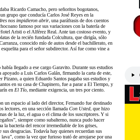
ndaba Ricardo Camacho, pero señoritos bogotanos,
e un grupo que conducía Carlos José Reyes en la
dres nos impidieron abrir
, una paráfrasis de dos cuentos
hocoano famoso por sus variaciones con la batería de
otel Aristi o el Alférez Real. Ante tan costoso evento, y
atas de la recién fundada Colcultura, que dirigía, sólo
 Carranza, conocido mío de autos desde el bachillerato, en
 esquelita para el señor subdirector. Así fue como vine a
 había llegado a ese cargo Garavito. Durante sus estudios
 apoyado a Luis Carlos Galán, firmando la carta de este,
er Pizano, a quien Eduardo Santos pagaba sus estudios y
Santos en su casa de Chapinero, fue a parar a El Tiempo, y
Marín en
El Tío
, mediante exigencia, un tres por ciento.
 un espacio al lado del director, Fernando fue destinado
los lectores, en una sección llamada
Con Usted
, que hizo
 de la luz, el agua o el clima de los suscriptores. Y si
regaños”, siempre como subalterno, nunca pudo hacer
 la bacteria del rencor irremediable de los grises,
e sus desgracias. Todavía hay quienes recuerdan sus
ava”, como la vez que furioso trató de arrojarse por una