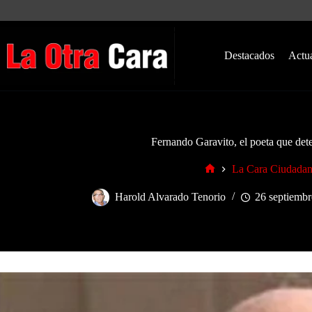
Saltar
al
contenido
Destacados
Actu
Fernando Garavito, el poeta que det
La Cara Ciudada
Inicio
Harold Alvarado Tenorio
26 septiembr