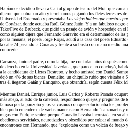
Habíamos decidido llevar a Cali al grupo de teatro del Moir que coma
dijeron que cobraban alto y terminamos pagando los fletes terrestres d
Universidad Externado y presentaba
Los viejos baúles que nuestros pa
de Cortázar, donde actuaba Raúl Gómez Jattin. Y a un fabuloso negro c
Take/Five de Brubeck, que pidió un pasaje de avión y hospedaje en el H
como alguien dijera que Fernando Garavito era el determinador de las pl
por la mañana, el poeta Jorge Rojas, acudí a la casa del poeta Eduardo
la calle 74 pasando la Caracas y frente a su busto con ruana me dio una
conocerle.
Carranza, tanto el padre, como la hija, me contarían años después como
de derecho en la Universidad Javeriana, que parece no concluyó, habría
a la candidatura de Lleras Restrepo, y hecho amistad con Daniel Samp
dejó un 4% de sus bienes. Danielito, un chiquillo rubio que visitaba a 
tras él llegaron Galán y Enriquito, que obtendría, según cuenta Félix 
Mientras Daniel, Enrique junior, Luis Carlos y Roberto Posada ocuparon
más abajo, al lado de la cafetería, respondiendo quejas y preguntas de 
famosa por la ponzoña y los sarcasmos con que solucionaba los problemas
bien pudo entenderse de varias maneras con Hernando “calzonarias y 
migas con Enrique senior, porque Garavito llevaba incrustada en su alma
obedientes serviciales, neurotizados y obsedidos por culpar al mundo d
encontrones con Hernando, que “explotaba como un volcán de fuego y l