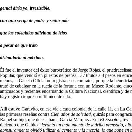
genial diría yo, irresistible,
con una verga de padre y señor mío
que las colegialas adivinan de lejos
a pesar de que trato
disimularla al máximo.
Él fue el inventor del éxito burocrático de Jorge Rojas, el priedracelis
Popular, que vendió en puestos de prensa 137 títulos a 3 pesos en edici
menos, la Gaceta Oficial no registra esos contratos, porque la benefic
trató de cabalgar en la rueda de la fortuna con un Museo Rodante, cin
anticuados y recientes encarnando la Cultura Nacional, científica y de
hay registro impreso ni fílmico de ello.
Allí estuvo Garavito, en esa vieja casa colonial de la calle 11, en La C
las primeras reseñas contra
Cien años de soledad,
quizá
s
para congraci
Rafael su hijo, que detestaban a García Márquez. En,
El Escritor
, revi
diciendo que Gabito
“levanta un monumento de ladrillo prensado, alto
apresuramiento olvidó utilizar el cemento y la mezcla, lo que pone en pe