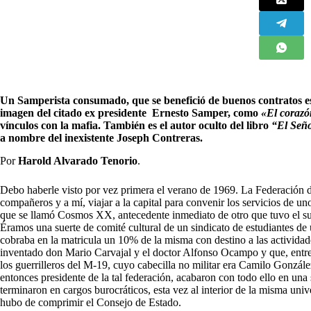
Un Samperista consumado, que se benefició de buenos contratos esta
imagen del citado ex presidente Ernesto Samper, como
«El corazó
vínculos con la mafia. También es el autor oculto del libro
“El Seño
a nombre del inexistente Joseph Contreras.
Por
Harold Alvarado Tenorio
.
D
ebo haberle visto por vez primera el verano de 1969. La Federación d
compañeros y a mí, viajar a la capital para convenir los servicios de uno
que se llamó Cosmos XX, antecedente inmediato de otro que tuvo el su
Éramos una suerte de comité cultural de un sindicato de estudiantes de 
cobraba en la matricula un 10% de la misma con destino a las actividad
inventado don Mario Carvajal y el doctor Alfonso Ocampo y que, entr
los guerrilleros del M-19, cuyo cabecilla no militar era Camilo Gonzále
entonces presidente de la tal federación, acabaron con todo ello en u
terminaron en cargos burocráticos, esta vez al interior de la misma un
hubo de comprimir el Consejo de Estado.