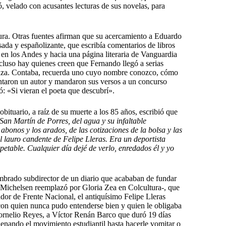
 velado con acusantes lecturas de sus novelas, para
ura. Otras fuentes afirman que su acercamiento a Eduardo
da y españolizante, que escribía comentarios de libros
 en los Andes y hacia una página literaria de Vanguardia
cluso hay quienes creen que Fernando llegó a serias
nza. Contaba, recuerda uno cuyo nombre conozco, cómo
ntaron un autor y mandaron sus versos a un concurso
: «Si vieran el poeta que descubrí».
bituario, a raíz de su muerte a los 85 años, escribió que
 San Martín de Porres, del agua y su infaltable
 abonos y los arados, de las cotizaciones de la bolsa y las
l lauro candente de Felipe Lleras. Era un deportista
etable. Cualquier día dejé de verlo, enredados él y yo
mbrado subdirector de un diario que acababan de fundar
z Michelsen reemplazó por Gloria Zea en Colcultura-, que
ador de Frente Nacional, el antiquísimo Felipe Lleras
 con quien nunca pudo entenderse bien y quien le obligaba
Cornelio Reyes, a Víctor Renán Barco que duró 19 días
denando el movimiento estudiantil hasta hacerle vomitar o