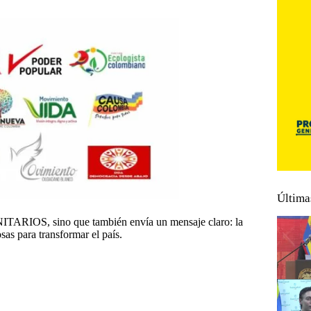
Última
UNITARIOS, sino que también envía un mensaje claro: la
as para transformar el país.
a
#
Luis De La Hoz
#
Se suma
#
UNITARIOS