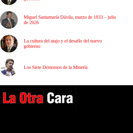
Miguel Santamaría Dávila, marzo de 1933 – julio
de 2026
La cultura del atajo y el desafío del nuevo
gobierno
Los Siete Demonios de la Minería
A NUESTROS LECTORES…