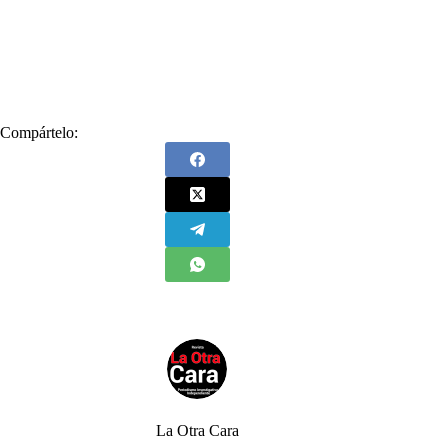
#
Candidatos
#
Congreso
#
Contralor
#
Contralor General
#
Lista
#
Luis Enrique Abadía García
#
Prueba
Compártelo:
La Otra Cara