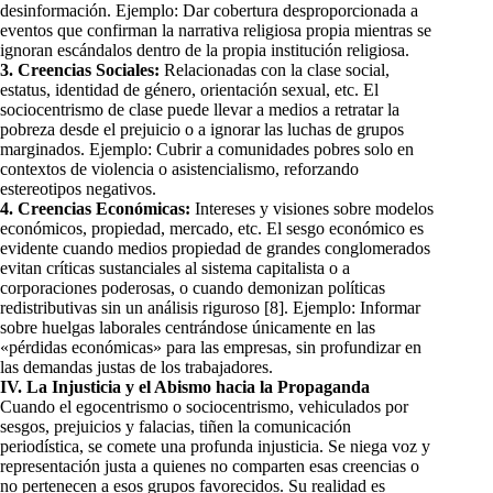
desinformación. Ejemplo: Dar cobertura desproporcionada a
eventos que confirman la narrativa religiosa propia mientras se
ignoran escándalos dentro de la propia institución religiosa.
3. Creencias Sociales:
Relacionadas con la clase social,
estatus, identidad de género, orientación sexual, etc. El
sociocentrismo de clase puede llevar a medios a retratar la
pobreza desde el prejuicio o a ignorar las luchas de grupos
marginados. Ejemplo: Cubrir a comunidades pobres solo en
contextos de violencia o asistencialismo, reforzando
estereotipos negativos.
4. Creencias Económicas:
Intereses y visiones sobre modelos
económicos, propiedad, mercado, etc. El sesgo económico es
evidente cuando medios propiedad de grandes conglomerados
evitan críticas sustanciales al sistema capitalista o a
corporaciones poderosas, o cuando demonizan políticas
redistributivas sin un análisis riguroso [8]. Ejemplo: Informar
sobre huelgas laborales centrándose únicamente en las
«pérdidas económicas» para las empresas, sin profundizar en
las demandas justas de los trabajadores.
IV. La Injusticia y el Abismo hacia la Propaganda
Cuando el egocentrismo o sociocentrismo, vehiculados por
sesgos, prejuicios y falacias, tiñen la comunicación
periodística, se comete una profunda injusticia. Se niega voz y
representación justa a quienes no comparten esas creencias o
no pertenecen a esos grupos favorecidos. Su realidad es