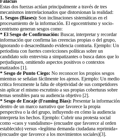
Falacias
Estas dos fuerzas actúan principalmente a través de tres
mecanismos interrelacionados que distorsionan la realidad:
1. Sesgos (Biases):
Son inclinaciones sistemáticas en el
procesamiento de la información. El egocentrismo y socio-
centrismo generan sesgos como:
* El Sesgo de Confirmación:
Buscar, interpretar y recordar
información que confirma las creencias propias o del grupo,
ignorando o desacreditando evidencia contraria. Ejemplo: Un
periodista con fuertes convicciones políticas sobre un
candidato solo entrevista a simpatizantes o busca datos que lo
perjudiquen, omitiendo aspectos positivos o contextos
matizados [1].
* Sesgo de Punto Ciego:
No reconocer los propios sesgos
mientras se señalan fácilmente los ajenos. Ejemplo: Un medio
critica ferozmente la falta de objetividad de sus competidores
sin aplicar el mismo escrutinio a sus propias coberturas sobre
temas sensibles para su audiencia objetivo [2].
* Sesgo de Encaje (Framing Bias):
Presentar la información
dentro de un marco narrativo que favorece la propia
perspectiva o la del grupo, influyendo en cómo la audiencia
interpreta los hechos. Ejemplo: Cubrir una protesta social
como «caos y vandalismo» (encuadre que favorece al orden
establecido) versus «legítima demanda ciudadana reprimida»
(encuadre que favorece a los movimientos sociales)[3].