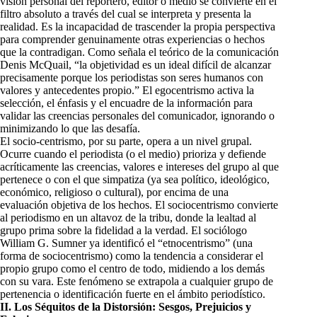
visión personal del reportero, editor o medio se convierte en el
filtro absoluto a través del cual se interpreta y presenta la
realidad. Es la incapacidad de trascender la propia perspectiva
para comprender genuinamente otras experiencias o hechos
que la contradigan. Como señala el teórico de la comunicación
Denis McQuail, “la objetividad es un ideal difícil de alcanzar
precisamente porque los periodistas son seres humanos con
valores y antecedentes propio.” El egocentrismo activa la
selección, el énfasis y el encuadre de la información para
validar las creencias personales del comunicador, ignorando o
minimizando lo que las desafía.
El socio-centrismo, por su parte, opera a un nivel grupal.
Ocurre cuando el periodista (o el medio) prioriza y defiende
acríticamente las creencias, valores e intereses del grupo al que
pertenece o con el que simpatiza (ya sea político, ideológico,
económico, religioso o cultural), por encima de una
evaluación objetiva de los hechos. El sociocentrismo convierte
al periodismo en un altavoz de la tribu, donde la lealtad al
grupo prima sobre la fidelidad a la verdad. El sociólogo
William G. Sumner ya identificó el “etnocentrismo” (una
forma de sociocentrismo) como la tendencia a considerar el
propio grupo como el centro de todo, midiendo a los demás
con su vara. Este fenómeno se extrapola a cualquier grupo de
pertenencia o identificación fuerte en el ámbito periodístico.
II. Los Séquitos de la Distorsión: Sesgos, Prejuicios y