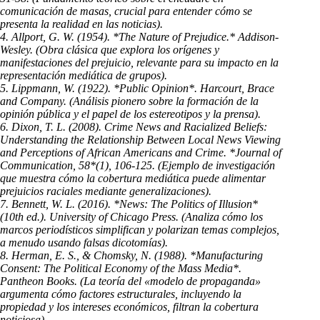
comunicación de masas, crucial para entender cómo se
presenta la realidad en las noticias).
4. Allport, G. W. (1954). *The Nature of Prejudice.* Addison-
Wesley. (Obra clásica que explora los orígenes y
manifestaciones del prejuicio, relevante para su impacto en la
representación mediática de grupos).
5. Lippmann, W. (1922). *Public Opinion*. Harcourt, Brace
and Company. (Análisis pionero sobre la formación de la
opinión pública y el papel de los estereotipos y la prensa).
6. Dixon, T. L. (2008). Crime News and Racialized Beliefs:
Understanding the Relationship Between Local News Viewing
and Perceptions of African Americans and Crime. *Journal of
Communication, 58*(1), 106-125. (Ejemplo de investigación
que muestra cómo la cobertura mediática puede alimentar
prejuicios raciales mediante generalizaciones).
7. Bennett, W. L. (2016). *News: The Politics of Illusion*
(10th ed.). University of Chicago Press. (Analiza cómo los
marcos periodísticos simplifican y polarizan temas complejos,
a menudo usando falsas dicotomías).
8. Herman, E. S., & Chomsky, N. (1988). *Manufacturing
Consent: The Political Economy of the Mass Media*.
Pantheon Books. (La teoría del «modelo de propaganda»
argumenta cómo factores estructurales, incluyendo la
propiedad y los intereses económicos, filtran la cobertura
noticiosa).