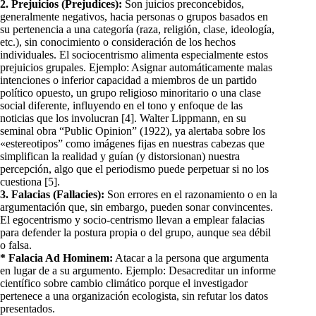
2. Prejuicios (Prejudices):
Son juicios preconcebidos,
generalmente negativos, hacia personas o grupos basados en
su pertenencia a una categoría (raza, religión, clase, ideología,
etc.), sin conocimiento o consideración de los hechos
individuales. El sociocentrismo alimenta especialmente estos
prejuicios grupales. Ejemplo: Asignar automáticamente malas
intenciones o inferior capacidad a miembros de un partido
político opuesto, un grupo religioso minoritario o una clase
social diferente, influyendo en el tono y enfoque de las
noticias que los involucran [4]. Walter Lippmann, en su
seminal obra “Public Opinion” (1922), ya alertaba sobre los
«estereotipos” como imágenes fijas en nuestras cabezas que
simplifican la realidad y guían (y distorsionan) nuestra
percepción, algo que el periodismo puede perpetuar si no los
cuestiona [5].
3. Falacias (Fallacies):
Son errores en el razonamiento o en la
argumentación que, sin embargo, pueden sonar convincentes.
El egocentrismo y socio-centrismo llevan a emplear falacias
para defender la postura propia o del grupo, aunque sea débil
o falsa.
* Falacia Ad Hominem:
Atacar a la persona que argumenta
en lugar de a su argumento. Ejemplo: Desacreditar un informe
científico sobre cambio climático porque el investigador
pertenece a una organización ecologista, sin refutar los datos
presentados.