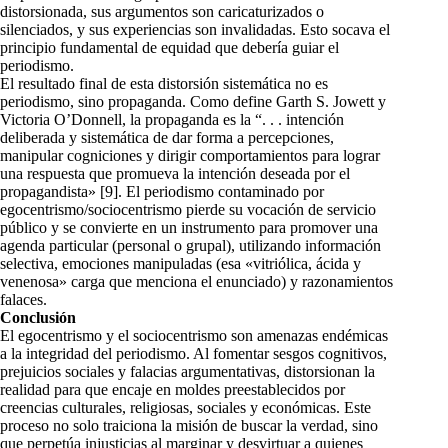
distorsionada, sus argumentos son caricaturizados o
silenciados, y sus experiencias son invalidadas. Esto socava el
principio fundamental de equidad que debería guiar el
periodismo.
El resultado final de esta distorsión sistemática no es
periodismo, sino propaganda. Como define Garth S. Jowett y
Victoria O’Donnell, la propaganda es la “. . . intención
deliberada y sistemática de dar forma a percepciones,
manipular cogniciones y dirigir comportamientos para lograr
una respuesta que promueva la intención deseada por el
propagandista» [9]. El periodismo contaminado por
egocentrismo/sociocentrismo pierde su vocación de servicio
público y se convierte en un instrumento para promover una
agenda particular (personal o grupal), utilizando información
selectiva, emociones manipuladas (esa «vitriólica, ácida y
venenosa» carga que menciona el enunciado) y razonamientos
falaces.
Conclusión
El egocentrismo y el sociocentrismo son amenazas endémicas
a la integridad del periodismo. Al fomentar sesgos cognitivos,
prejuicios sociales y falacias argumentativas, distorsionan la
realidad para que encaje en moldes preestablecidos por
creencias culturales, religiosas, sociales y económicas. Este
proceso no solo traiciona la misión de buscar la verdad, sino
que perpetúa injusticias al marginar y desvirtuar a quienes