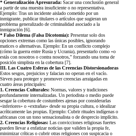
* Generalización Apresurada:
Sacar una conclusión general
a partir de una muestra insuficiente o no representativa.
Ejemplo: Tras un incidente aislado cometido por un
inmigrante, publicar titulares o artículos que sugieran un
problema generalizado de criminalidad asociado a la
inmigración [6].
* Falso Dilema (Falsa Dicotomía):
Presentar solo dos
opciones extremas como las únicas posibles, ignorando
matices o alternativas. Ejemplo: En un conflicto complejo
(cómo la guerra entre Rusia y Ucrania), presentarlo como «o
estás con nosotros o contra nosotros,” forzando una toma de
posición simplista en la cobertura [7].
III. Las Cuatro Esferas de las Creencias Distorsionadoras
Estos sesgos, prejuicios y falacias no operan en el vacío.
Sirven para proteger y promover creencias arraigadas en
cuatro áreas principales:
1. Creencias Culturales:
Normas, valores y tradiciones
profundamente internalizadas. Un periodista o medio puede
sesgar la cobertura de costumbres ajenas por considerarlas
«inferiores» o «extrañas» desde su propia cultura, o idealizar
acríticamente las propias. Ejemplo: Cubrir rituales indígenas o
africanas con un tono sensacionalista o de desprecio implícito.
2. Creencias Religiosas:
Las convicciones religiosas fuertes
pueden llevar a enfatizar noticias que validen la propia fe,
minimizar críticas o cubrir otras religiones con suspicacia o