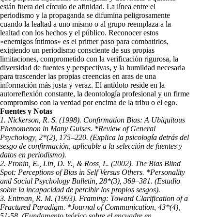
están fuera del círculo de afinidad. La línea entre el
periodismo y la propaganda se difumina peligrosamente
cuando la lealtad a uno mismo o al grupo reemplaza a la
lealtad con los hechos y el público. Reconocer estos
«enemigos íntimos» es el primer paso para combatirlos,
exigiendo un periodismo consciente de sus propias
limitaciones, comprometido con la verificación rigurosa, la
diversidad de fuentes y perspectivas, y la humildad necesaria
para trascender las propias creencias en aras de una
información más justa y veraz. El antídoto reside en la
autorreflexión constante, la deontología profesional y un firme
compromiso con la verdad por encima de la tribu o el ego.
Fuentes y Notas
1. Nickerson, R. S. (1998). Confirmation Bias: A Ubiquitous
Phenomenon in Many Guises. *Review of General
Psychology, 2*(2), 175–220. (Explica la psicología detrás del
sesgo de confirmación, aplicable a la selección de fuentes y
datos en periodismo).
2. Pronin, E., Lin, D. Y., & Ross, L. (2002). The Bias Blind
Spot: Perceptions of Bias in Self Versus Others. *Personality
and Social Psychology Bulletin, 28*(3), 369–381. (Estudio
sobre la incapacidad de percibir los propios sesgos).
3. Entman, R. M. (1993). Framing: Toward Clarification of a
Fractured Paradigm. *Journal of Communication, 43*(4),
51-58. (Fundamento teórico sobre el encuadre en