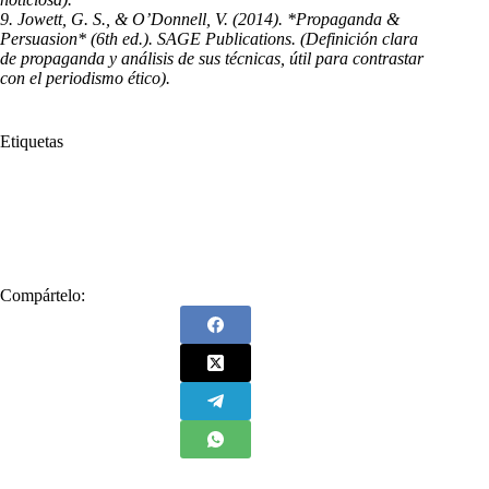
9. Jowett, G. S., & O’Donnell, V. (2014). *Propaganda &
Persuasion* (6th ed.). SAGE Publications. (Definición clara
de propaganda y análisis de sus técnicas, útil para contrastar
con el periodismo ético).
Etiquetas
#
Desinformación
#
Egocentrismo
#
Enemigos Íntimos
#
Hector Geager
#
Periodismo
#
Séquito
#
Sociocentrismo
#
Verdad
Compártelo: