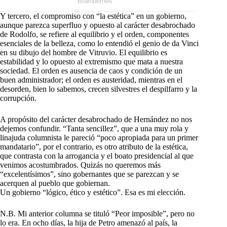
Y tercero, el compromiso con “la estética” en un gobierno,
aunque parezca superfluo y opuesto al carácter desabrochado
de Rodolfo, se refiere al equilibrio y el orden, componentes
esenciales de la belleza, como lo entendió el genio de da Vinci
en su dibujo del hombre de Vitruvio. El equilibrio es
estabilidad y lo opuesto al extremismo que mata a nuestra
sociedad. El orden es ausencia de caos y condición de un
buen administrador; el orden es austeridad, mientras en el
desorden, bien lo sabemos, crecen silvestres el despilfarro y la
corrupción.
A propósito del carácter desabrochado de Hernández no nos
dejemos confundir. “Tanta sencillez”, que a una muy rola y
linajuda columnista le pareció “poco apropiada para un primer
mandatario”, por el contrario, es otro atributo de la estética,
que contrasta con la arrogancia y el boato presidencial al que
venimos acostumbrados. Quizás no queremos más
“excelentísimos”, sino gobernantes que se parezcan y se
acerquen al pueblo que gobiernan.
Un gobierno “lógico, ético y estético”. Esa es mi elección.
N.B. Mi anterior columna se tituló “Peor imposible”, pero no
lo era. En ocho días, la hija de Petro amenazó al país, la