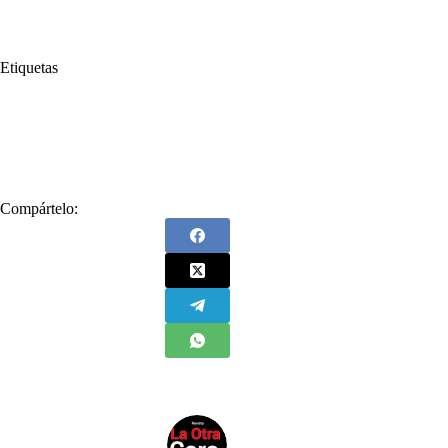
Etiquetas
#
Diego Bravo
#
EAAB
#
Empresa de Acueducto y Alcantarillado de Bogotá
#
Sala Penal
#
Tribunal Superior de Bogotá
Compártelo: