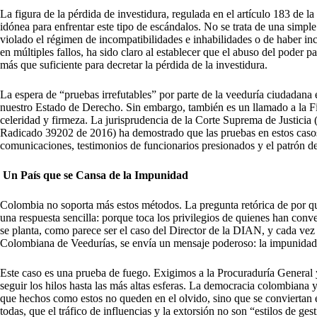
La figura de la pérdida de investidura, regulada en el artículo 183 de l
idónea para enfrentar este tipo de escándalos. No se trata de una simple
violado el régimen de incompatibilidades e inhabilidades o de haber inc
en múltiples fallos, ha sido claro al establecer que el abuso del poder p
más que suficiente para decretar la pérdida de la investidura.
La espera de “pruebas irrefutables” por parte de la veeduría ciudadana e
nuestro Estado de Derecho. Sin embargo, también es un llamado a la Fisc
celeridad y firmeza. La jurisprudencia de la Corte Suprema de Justicia 
Radicado 39202 de 2016) ha demostrado que las pruebas en estos casos 
comunicaciones, testimonios de funcionarios presionados y el patrón 
Un País que se Cansa de la Impunidad
Colombia no soporta más estos métodos. La pregunta retórica de por qué
una respuesta sencilla: porque toca los privilegios de quienes han con
se planta, como parece ser el caso del Director de la DIAN, y cada vez
Colombiana de Veedurías, se envía un mensaje poderoso: la impunidad t
Este caso es una prueba de fuego. Exigimos a la Procuraduría General y 
seguir los hilos hasta las más altas esferas. La democracia colombiana 
que hechos como estos no queden en el olvido, sino que se conviertan e
todas, que el tráfico de influencias y la extorsión no son “estilos de ge