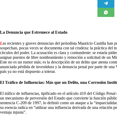
La Denuncia que Estremece al Estado
L
as recientes y graves denuncias del periodista Mauricio Castilla han
sospechan, pocas veces se documenta con tal crudeza: la práctica del t
círculos del poder. La acusación es clara y contundente: se estaría pidi
asignar puestos de libre nombramiento y remoción a solicitud de un Min
Este no es un rumor más; es la descripción de un delito que atenta cont
anunciada pérdida de investidura y la denuncia penal por parte de una V
país ya no está dispuesto a tolerar.
El Tráfico de Influencias: Más que un Delito, una Corrosión Instit
El tráfico de influencias, tipificado en el artículo 410 del Código Pen
un mecanismo de perversión del Estado que convierte la función públic
sentencia C-209 de 1997, lo definió como un ataque a la “imparcialida
su esencia radica en “utilizar una influencia derivada de una relación 
ventaja injusta”.