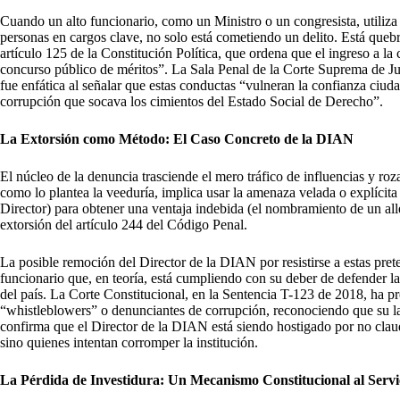
Cuando un alto funcionario, como un Ministro o un congresista, utiliza
personas en cargos clave, no solo está cometiendo un delito. Está queb
artículo 125 de la Constitución Política, que ordena que el ingreso a la
concurso público de méritos”. La Sala Penal de la Corte Suprema de Jus
fue enfática al señalar que estas conductas “vulneran la confianza ciud
corrupción que socava los cimientos del Estado Social de Derecho”.
La Extorsión como Método: El Caso Concreto de la DIAN
El núcleo de la denuncia trasciende el mero tráfico de influencias y roz
como lo plantea la veeduría, implica usar la amenaza velada o explícita 
Director) para obtener una ventaja indebida (el nombramiento de un alle
extorsión del artículo 244 del Código Penal.
La posible remoción del Director de la DIAN por resistirse a estas preten
funcionario que, en teoría, está cumpliendo con su deber de defender la 
del país. La Corte Constitucional, en la Sentencia T-123 de 2018, ha p
“whistleblowers” o denunciantes de corrupción, reconociendo que su lab
confirma que el Director de la DIAN está siendo hostigado por no claud
sino quienes intentan corromper la institución.
La Pérdida de Investidura: Un Mecanismo Constitucional al Servic