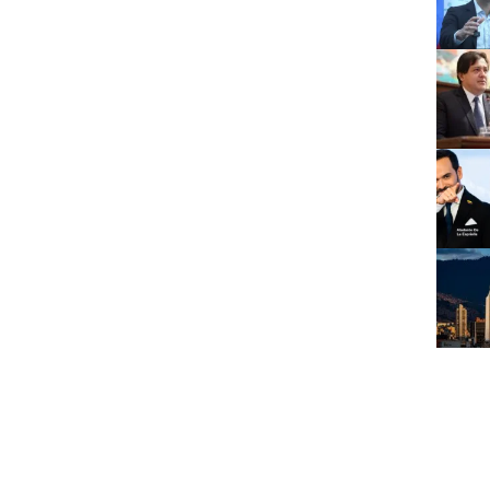
 Justicia
#
Delito
#
DIAN
#
Director
ulio Elías Vidal
#
Mauricio Castilla
#
Método
stencia
#
Sala Penal
#
tráfico de influencias