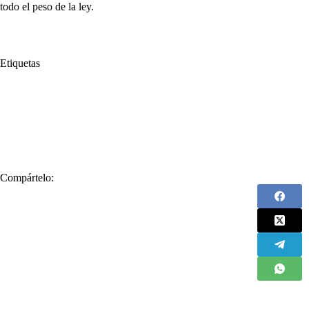
todo el peso de la ley.
Etiquetas
#
Asediada
#
Constitución Nacional
#
Córdoba
#
Corte Suprema de
#
Director de la DIAN
#
Ética
#
Ética Asediada
#
Extorsión
#
J
#
Perdida de investidura
#
periodista
#
Rendición e Cuentas
#
Resi
#
Veeduría
Compártelo: