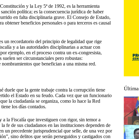
a Constitución y la Ley 5ª de 1992, es la herramienta
 sanción política; es la consecuencia jurídica de haber
urrido en falta disciplinaria grave. El Consejo de Estado,
ara obtener beneficios personales o para terceros es causal
s un recordatorio del principio de legalidad que rige
alía y a las autoridades disciplinarias a actuar con
(por ejemplo, en el proceso contra un ex-congresista,
suelen ser circunstanciales pero robustas:
de nombramientos que benefician a una misma red.
Última
 duele que la gente trabaje contra la corrupción tiene
vertido el Estado en su feudo. Cada vez que un funcionario
 que la ciudadanía se organiza, como lo hace la Red
iene los días contados.
a la Fiscalía que investiguen con rigor, sin temor a
y la fe de sus ciudadanos en las instituciones dependen de
n un precedente jurisprudencial que selle, de una vez por
stión”, sino delitos que serán perseguidos y castigados con