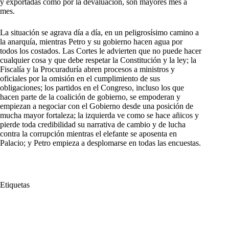
y exportadas como por la devaluación, son mayores mes a
mes.
La situación se agrava día a día, en un peligrosísimo camino a
la anarquía, mientras Petro y su gobierno hacen agua por
todos los costados. Las Cortes le advierten que no puede hacer
cualquier cosa y que debe respetar la Constitución y la ley; la
Fiscalía y la Procuraduría abren procesos a ministros y
oficiales por la omisión en el cumplimiento de sus
obligaciones; los partidos en el Congreso, incluso los que
hacen parte de la coalición de gobierno, se empoderan y
empiezan a negociar con el Gobierno desde una posición de
mucha mayor fortaleza; la izquierda ve como se hace añicos y
pierde toda credibilidad su narrativa de cambio y de lucha
contra la corrupción mientras el elefante se aposenta en
Palacio; y Petro empieza a desplomarse en todas las encuestas.
Etiquetas
#
Fuerza Pública
#
Gustavo Petro
#
la verdad
#
narcotráfico