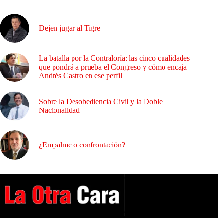
Dejen jugar al Tigre
La batalla por la Contraloría: las cinco cualidades
que pondrá a prueba el Congreso y cómo encaja
Andrés Castro en ese perfil
Sobre la Desobediencia Civil y la Doble
Nacionalidad
¿Empalme o confrontación?