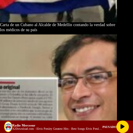
Carta de un Cubano al Alcalde de Medellín contando la verdad sobre
los médicos de su país
Radio Mercosur
PAUSADO
X2Download.com - Elvis Presley Greatest Hits - Best Songs Elvis Presley Full Album 70s 80s (128 kbps)