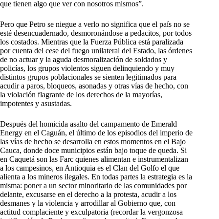
que tienen algo que ver con nosotros mismos”.
Pero que Petro se niegue a verlo no significa que el país no se
esté desencuadernado, desmoronándose a pedacitos, por todos
los costados. Mientras que la Fuerza Pública está paralizada
por cuenta del cese del fuego unilateral del Estado, las órdenes
de no actuar y la aguda desmoralización de soldados y
policías, los grupos violentos siguen delinquiendo y muy
distintos grupos poblacionales se sienten legitimados para
acudir a paros, bloqueos, asonadas y otras vías de hecho, con
la violación flagrante de los derechos de la mayorías,
impotentes y asustadas.
Después del homicida asalto del campamento de Emerald
Energy en el Caguán, el último de los episodios del imperio de
las vías de hecho se desarrolla en estos momentos en el Bajo
Cauca, donde doce municipios están bajo toque de queda. Si
en Caquetá son las Farc quienes alimentan e instrumentalizan
a los campesinos, en Antioquia es el Clan del Golfo el que
alienta a los mineros ilegales. En todas partes la estrategia es la
misma: poner a un sector minoritario de las comunidades por
delante, excusarse en el derecho a la protesta, acudir a los
desmanes y la violencia y arrodillar al Gobierno que, con
actitud complaciente y exculpatoria (recordar la vergonzosa