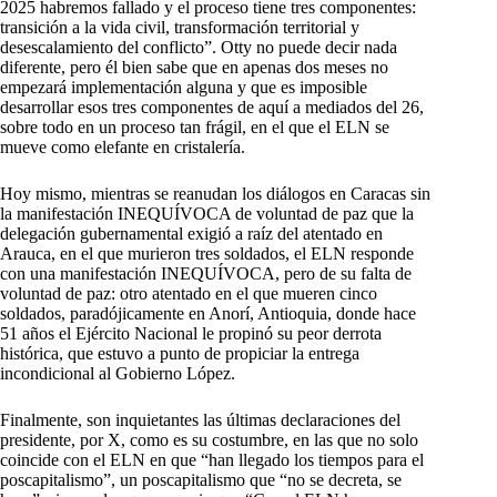
2025 habremos fallado y el proceso tiene tres componentes:
transición a la vida civil, transformación territorial y
desescalamiento del conflicto”. Otty no puede decir nada
diferente, pero él bien sabe que en apenas dos meses no
empezará implementación alguna y que es imposible
desarrollar esos tres componentes de aquí a mediados del 26,
sobre todo en un proceso tan frágil, en el que el ELN se
mueve como elefante en cristalería.
Hoy mismo, mientras se reanudan los diálogos en Caracas sin
la manifestación INEQUÍVOCA de voluntad de paz que la
delegación gubernamental exigió a raíz del atentado en
Arauca, en el que murieron tres soldados, el ELN responde
con una manifestación INEQUÍVOCA, pero de su falta de
voluntad de paz: otro atentado en el que mueren cinco
soldados, paradójicamente en Anorí, Antioquia, donde hace
51 años el Ejército Nacional le propinó su peor derrota
histórica, que estuvo a punto de propiciar la entrega
incondicional al Gobierno López.
Finalmente, son inquietantes las últimas declaraciones del
presidente, por X, como es su costumbre, en las que no solo
coincide con el ELN en que “han llegado los tiempos para el
poscapitalismo”, un poscapitalismo que “no se decreta, se