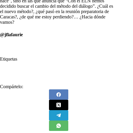
hace”, sino en las que anuncia que “Con el ELN hemos
decidido buscar el cambio del método del diálogo”. ¿Cuál es
el nuevo método?, ¿qué pasó en la reunión preparatoria de
Caracas?, ¿de qué me estoy perdiendo?… ¿Hacia dónde
vamos?
@jflafaurie
Etiquetas
#
ELN
#
obierno
#
Próximo
Compártelo: