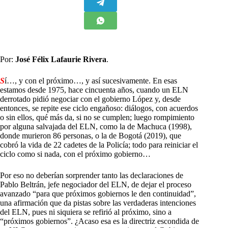
Por:
José Félix Lafaurie Rivera
.
S
í…, y con el próximo…, y así sucesivamente. En esas
estamos desde 1975, hace cincuenta años, cuando un ELN
derrotado pidió negociar con el gobierno López y, desde
entonces, se repite ese ciclo engañoso: diálogos, con acuerdos
o sin ellos, qué más da, si no se cumplen; luego rompimiento
por alguna salvajada del ELN, como la de Machuca (1998),
donde murieron 86 personas, o la de Bogotá (2019), que
cobró la vida de 22 cadetes de la Policía; todo para reiniciar el
ciclo como si nada, con el próximo gobierno…
Por eso no deberían sorprender tanto las declaraciones de
Pablo Beltrán, jefe negociador del ELN, de dejar el proceso
avanzado “para que próximos gobiernos le den continuidad”,
una afirmación que da pistas sobre las verdaderas intenciones
del ELN, pues ni siquiera se refirió al próximo, sino a
“próximos gobiernos”. ¿Acaso esa es la directriz escondida de