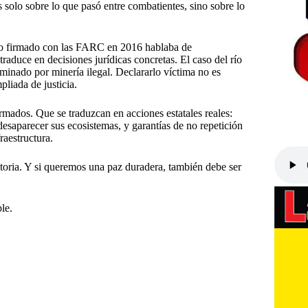
 solo sobre lo que pasó entre combatientes, sino sobre lo
nto firmado con las FARC en 2016 hablaba de
 traduce en decisiones jurídicas concretas. El caso del río
nado por minería ilegal. Declararlo víctima no es
liada de justicia.
irmados. Que se traduzcan en acciones estatales reales:
esaparecer sus ecosistemas, y garantías de no repetición
raestructura.
istoria. Y si queremos una paz duradera, también debe ser
le.
#
Llora
#
Selva
#
También llora