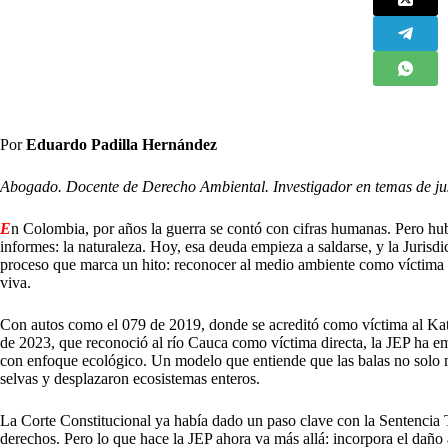
Por
Eduardo Padilla Hernández
Abogado. Docente de Derecho Ambiental. Investigador en temas de justi
E
n Colombia, por años la guerra se contó con cifras humanas. Pero hubo
informes: la naturaleza. Hoy, esa deuda empieza a saldarse, y la Jurisdi
proceso que marca un hito: reconocer al medio ambiente como víctima de
viva.
Con autos como el 079 de 2019, donde se acreditó como víctima al Kat
de 2023, que reconoció al río Cauca como víctima directa, la JEP ha em
con enfoque ecológico. Un modelo que entiende que las balas no solo 
selvas y desplazaron ecosistemas enteros.
La Corte Constitucional ya había dado un paso clave con la Sentencia T
derechos. Pero lo que hace la JEP ahora va más allá: incorpora el daño