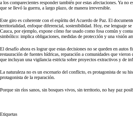
a los comparecientes responder también por estas afectaciones. Ya no es
que se llevó la guerra, a largo plazo, de manera irreversible.
Este giro es coherente con el espíritu del Acuerdo de Paz. El docume
territorialidad, enfoque diferencial, sostenibilidad. Hoy, ese lenguaje se
Cauca, por ejemplo, expone cómo fue usado como fosa común y contami
simbólico: implica obligaciones, medidas de protección y una visión amp
El desafío ahora es lograr que estas decisiones no se queden en autos f
restauración de fuentes hídricas, reparación a comunidades que vieron d
que incluyan una vigilancia estricta sobre proyectos extractivos y de inf
La naturaleza no es un escenario del conflicto, es protagonista de su h
protagonista de la reparación.
Porque sin ríos sanos, sin bosques vivos, sin territorio, no hay paz posib
Etiquetas
#
Avances
#
Avances JEP
#
Cuando
#
JEP
#
Justicia Ambiental