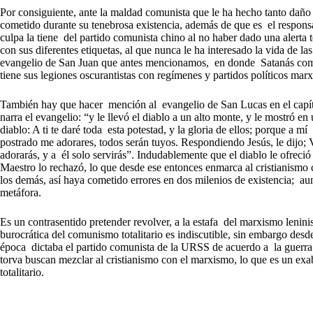
Por consiguiente, ante la maldad comunista que le ha hecho tanto dañ
cometido durante su tenebrosa existencia, además de que es el respon
culpa la tiene del partido comunista chino al no haber dado una alerta
con sus diferentes etiquetas, al que nunca le ha interesado la vida de las
evangelio de San Juan que antes mencionamos, en donde Satanás como 
tiene sus legiones oscurantistas con regímenes y partidos políticos ma
También hay que hacer mención al evangelio de San Lucas en el capítu
narra el evangelio: “y le llevó el diablo a un alto monte, y le mostró en 
diablo: A ti te daré toda esta potestad, y la gloria de ellos; porque a m
postrado me adorares, todos serán tuyos. Respondiendo Jesús, le dijo; V
adorarás, y a él solo servirás”. Indudablemente que el diablo le ofreció 
Maestro lo rechazó, lo que desde ese entonces enmarca al cristianismo 
los demás, así haya cometido errores en dos milenios de existencia; a
metáfora.
Es un contrasentido pretender revolver, a la estafa del marxismo lenini
burocrática del comunismo totalitario es indiscutible, sin embargo des
época dictaba el partido comunista de la URSS de acuerdo a la guerra fr
torva buscan mezclar al cristianismo con el marxismo, lo que es un exab
totalitario.