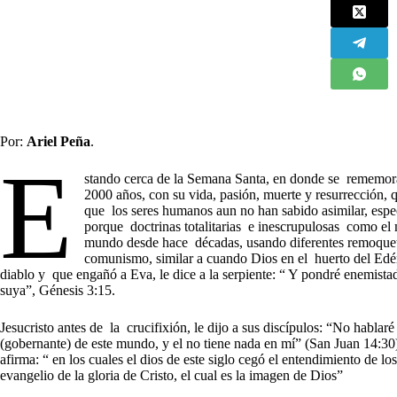
Por:
Ariel Peña
.
E
stando cerca de la Semana Santa, en donde se rememora
2000 años, con su vida, pasión, muerte y resurrección, 
que los seres humanos aun no han sabido asimilar, espec
porque doctrinas totalitarias e inescrupulosas como el
mundo desde hace décadas, usando diferentes remoquete
comunismo, similar a cuando Dios en el huerto del Edén
diablo y que engañó a Eva, le dice a la serpiente: “ Y pondré enemistad 
suya”, Génesis 3:15.
Jesucristo antes de la crucifixión, le dijo a sus discípulos: “No habla
(gobernante) de este mundo, y el no tiene nada en mí” (San Juan 14:30)
afirma: “ en los cuales el dios de este siglo cegó el entendimiento de lo
evangelio de la gloria de Cristo, el cual es la imagen de Dios”