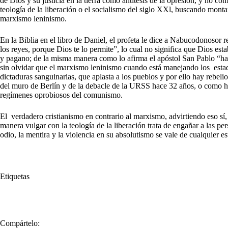
de Dios y su justicia en la tierra como antítesis de la opresión, y no co
teología de la liberación o el socialismo del siglo XXl, buscando mont
marxismo leninismo.
En la Biblia en el libro de Daniel, el profeta le dice a Nabucodonosor 
los reyes, porque Dios te lo permite”, lo cual no significa que Dios est
y pagano; de la misma manera como lo afirma el apóstol San Pablo “hay
sin olvidar que el marxismo leninismo cuando está manejando los esta
dictaduras sanguinarias, que aplasta a los pueblos y por ello hay rebel
del muro de Berlín y de la debacle de la URSS hace 32 años, o como ha
regímenes oprobiosos del comunismo.
El verdadero cristianismo en contrario al marxismo, advirtiendo eso sí
manera vulgar con la teología de la liberación trata de engañar a las 
odio, la mentira y la violencia en su absolutismo se vale de cualquier e
Etiquetas
#
comunismo
#
Dios
#
leninismo
#
marxismo
Compártelo: