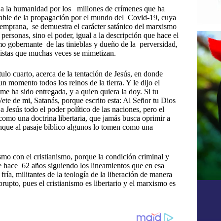
o a la humanidad por los millones de crímenes que ha
sable de la propagación por el mundo del Covid-19, cuya
 temprana, se demuestra el carácter satánico del marxismo
 personas, sino el poder, igual a la descripción que hace el
gobernante de las tinieblas y dueño de la perversidad,
rxistas que muchas veces se mimetizan.
lo cuarto, acerca de la tentación de Jesús, en donde
un momento todos los reinos de la tierra. Y le dijo el
í me ha sido entregada, y a quien quiera la doy. Si tu
ete de mi, Satanás, porque escrito esta: Al Señor tu Dios
a Jesús todo el poder político de las naciones, pero el
como una doctrina libertaria, que jamás busca oprimir a
unque al pasaje bíblico algunos lo tomen como una
smo con el cristianismo, porque la condición criminal y
de hace 62 años siguiendo los lineamientos que en esa
ía, militantes de la teología de la liberación de manera
rupto, pues el cristianismo es libertario y el marxismo es