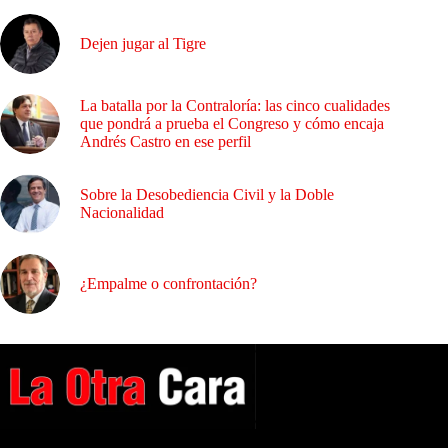
Dejen jugar al Tigre
La batalla por la Contraloría: las cinco cualidades
que pondrá a prueba el Congreso y cómo encaja
Andrés Castro en ese perfil
Sobre la Desobediencia Civil y la Doble
Nacionalidad
¿Empalme o confrontación?