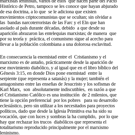
marxistas leninistas, varios de ellos que hacen parte del Pacto
Histórico de Petro, tampoco se les conoce que hayan abjurado
de esa doctrina, a lo que se le adiciona que existen
movimientos criptocomunistas que se ocultan; sin olvidar a
las bandas narcoterroristas de las Farc y el Eln que han
asolado al país durante décadas, debido a que desde su
aparición abrazaron las entelequias marxistas; de manera que
por su teoría y práctica, el comunismo sigue al acecho para
llevar a la población colombiana a una dolorosa esclavitud.
En consecuencia la enemistad entre el Cristianismo y el
marxismo es de antaño, prácticamente desde la aparición de
ese movimiento diabólico, y al igual que en el libro bíblico del
Génesis 3:15, en donde Dios pone enemistad entre la
serpiente (que representa a satanás) y la mujer; también el
antagonismo entre las enseñas de Jesucristo y los sofismas de
Karl Marx, son absolutamente indiscutibles, en razón a que
el Cristianismo Católico es una institución de 2 milenios, que
tiene la opción preferencial por los pobres para su desarrollo
eclesiástico, pero sin utilizar a los necesitados para proyectos
políticos, dado que desde la Iglesia Primitiva esa ha sido su
vocación, que con luces y sombras la ha cumplido, por lo que
hay que rechazar los trucos diabólicos que representa el
totalitarismo reproducido principalmente por el marxismo
leninismo.