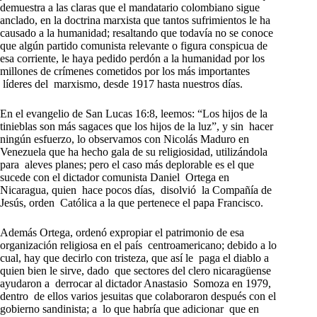
demuestra a las claras que el mandatario colombiano sigue
anclado, en la doctrina marxista que tantos sufrimientos le ha
causado a la humanidad; resaltando que todavía no se conoce
que algún partido comunista relevante o figura conspicua de
esa corriente, le haya pedido perdón a la humanidad por los
millones de crímenes cometidos por los más importantes
líderes del marxismo, desde 1917 hasta nuestros días.
En el evangelio de San Lucas 16:8, leemos: “Los hijos de la
tinieblas son más sagaces que los hijos de la luz”, y sin hacer
ningún esfuerzo, lo observamos con Nicolás Maduro en
Venezuela que ha hecho gala de su religiosidad, utilizándola
para aleves planes; pero el caso más deplorable es el que
sucede con el dictador comunista Daniel Ortega en
Nicaragua, quien hace pocos días, disolvió la Compañía de
Jesús, orden Católica a la que pertenece el papa Francisco.
Además Ortega, ordenó expropiar el patrimonio de esa
organización religiosa en el país centroamericano; debido a lo
cual, hay que decirlo con tristeza, que así le paga el diablo a
quien bien le sirve, dado que sectores del clero nicaragüense
ayudaron a derrocar al dictador Anastasio Somoza en 1979,
dentro de ellos varios jesuitas que colaboraron después con el
gobierno sandinista; a lo que habría que adicionar que en