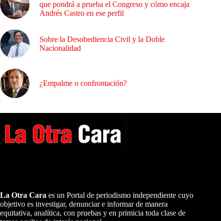
que pondrá a prueba el Congreso y cómo encaja
Andrés Castro en ese perfil
Sobre la Desobediencia Civil y la Doble
Nacionalidad
¿Empalme o confrontación?
A NUESTROS LECTORES…
La Otra Cara
es un Portal de periodismo independiente cuyo
objetivo es investigar, denunciar e informar de manera
equitativa, analítica, con pruebas y en primicia toda clase de