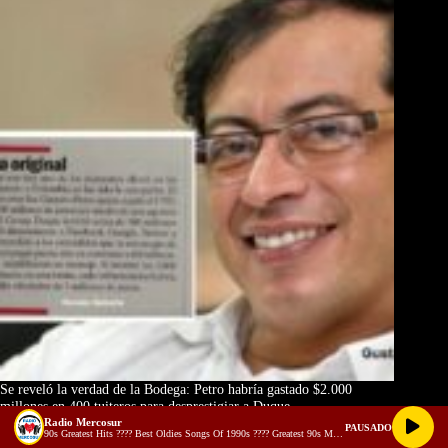
Se reveló la verdad de la Bodega: Petro habría gastado $2.000
millones en 400 tuiteros para desprestigiar a Duque
Radio Mercosur
PAUSADO
90s Greatest Hits ???? Best Oldies Songs Of 1990s ???? Greatest 90s Music Hits (128 kbps)