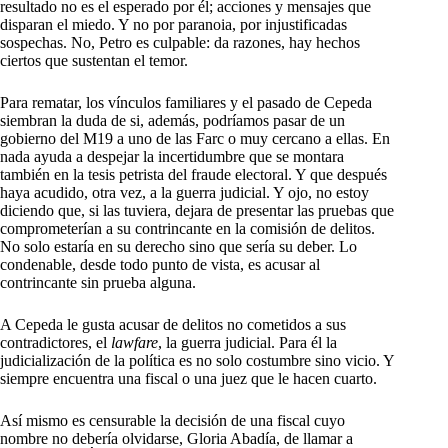
resultado no es el esperado por él; acciones y mensajes que
disparan el miedo. Y no por paranoia, por injustificadas
sospechas. No, Petro es culpable: da razones, hay hechos
ciertos que sustentan el temor.
Para rematar, los vínculos familiares y el pasado de Cepeda
siembran la duda de si, además, podríamos pasar de un
gobierno del M19 a uno de las Farc o muy cercano a ellas. En
nada ayuda a despejar la incertidumbre que se montara
también en la tesis petrista del fraude electoral. Y que después
haya acudido, otra vez, a la guerra judicial. Y ojo, no estoy
diciendo que, si las tuviera, dejara de presentar las pruebas que
comprometerían a su contrincante en la comisión de delitos.
No solo estaría en su derecho sino que sería su deber. Lo
condenable, desde todo punto de vista, es acusar al
contrincante sin prueba alguna.
A Cepeda le gusta acusar de delitos no cometidos a sus
contradictores, el
lawfare
, la guerra judicial. Para él la
judicialización de la política es no solo costumbre sino vicio. Y
siempre encuentra una fiscal o una juez que le hacen cuarto.
Así mismo es censurable la decisión de una fiscal cuyo
nombre no debería olvidarse, Gloria Abadía, de llamar a