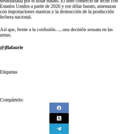
neutralizada por el dólar barato. El libre comercio de leche con
Estados Unidos a partir de 2026 y ese dólar barato, amenazan
con importaciones masivas y la destrucción de la producción
lechera nacional.
Así que, frente a la confusión…, una decisión sensata en las
urnas.
@jflafaurie
Etiquetas
#
Año Nuevo
#
Entre Navidad
Compártelo: