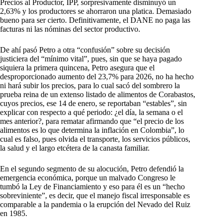
Precios al Productor, IPP, sorpresivamente disminuyó un
2,63% y los productores se ahorraron una platica. Demasiado
bueno para ser cierto. Definitivamente, el DANE no paga las
facturas ni las nóminas del sector productivo.
De ahí pasó Petro a otra “confusión” sobre su decisión
justiciera del “mínimo vital”, pues, sin que se haya pagado
siquiera la primera quincena, Petro asegura que el
desproporcionado aumento del 23,7% para 2026, no ha hecho
ni hará subir los precios, para lo cual sacó del sombrero la
prueba reina de un extenso listado de alimentos de Corabastos,
cuyos precios, ese 14 de enero, se reportaban “estables”, sin
explicar con respecto a qué periodo: ¿el día, la semana o el
mes anterior?, para rematar afirmando que “el precio de los
alimentos es lo que determina la inflación en Colombia”, lo
cual es falso, pues olvida el transporte, los servicios públicos,
la salud y el largo etcétera de la canasta familiar.
En el segundo segmento de su alocución, Petro defendió la
emergencia económica, porque un malvado Congreso le
tumbó la Ley de Financiamiento y eso para él es un “hecho
sobreviniente”, es decir, que el manejo fiscal irresponsable es
comparable a la pandemia o la erupción del Nevado del Ruiz
en 1985.