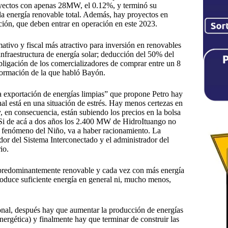
oyectos con apenas 28MW, el 0.12%, y terminó su
a energía renovable total. Además, hay proyectos en
ión, que deben entrar en operación en este 2023.
ativo y fiscal más atractivo para inversión en renovables
infraestructura de energía solar; deducción del 50% del
obligación de los comercializadores de comprar entre un 8
formación de la que habló Bayón.
la exportación de energías limpias” que propone Petro hay
al está en una situación de estrés. Hay menos certezas en
 en consecuencia, están subiendo los precios en la bolsa
. Si de acá a dos años los 2.400 MW de HidroItuango no
 un fenómeno del Niño, va a haber racionamiento. La
or del Sistema Interconectado y el administrador del
io.
 predominantemente renovable y cada vez con más energía
roduce suficiente energía en general ni, mucho menos,
onal, después hay que aumentar la producción de energías
energética) y finalmente hay que terminar de construir las