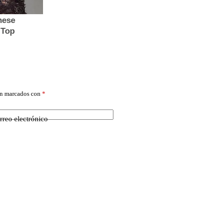
án marcados con
*
rreo electrónico