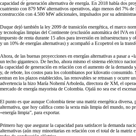
capacidad de generación alternativa de energía. En 2018 había dos pr
cuatrienio con 879 MW alternativos operativos, algo menos del 7% de l
construcción con 4.500 MW adicionales, impulsados por su administrac
Duque dejó también la ley 2099 de transición energética, el marco norm
y tecnologías limpias del Continente (exclusión automática del IVA en 
impuesto de renta durante 15 años para inversión en infraestructura y 
y un 10% de energías alternativas) y acompañó a Ecopetrol en la trans
Ahora, de las buenas proyecciones en energías alternativas a pasar a «
un techo gigantesco. De hecho, ahora mismo el sistema eléctrico nacion
la capacidad de generación en relación con el aumento de la demanda y,
y, de rebote, los costos para los colombianos por kilovatio consumido
entran en los plazos establecidos, las renovables se retrasan y ocurre
advertencia la hizo María Nohemí Arboleda, directora de XM, el operad
mercado de energía mayorista de Colombia. Ojalá no sea ese el escenar
El punto es que aunque Colombia tiene una matriz energética diversa,
alternativa, que hoy califica como la sexta más limpia del mundo, no p
«energía limpia”, para exportar.
Primero hay que asegurar la capacidad para satisfacer la demanda naci
alternativas (aún muy minoritarias en relación con el total de la matriz 