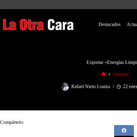
Saltar
al
contenido
Destacados
Actu
Exportar «Energías Limpi
Opinión
Inicio
Rafael Nieto Loaiza
22 ene
Compártelo: