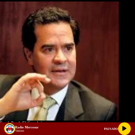
Frank Pearl, El Camaleón
Radio Mercosur
PAUSADO
Various