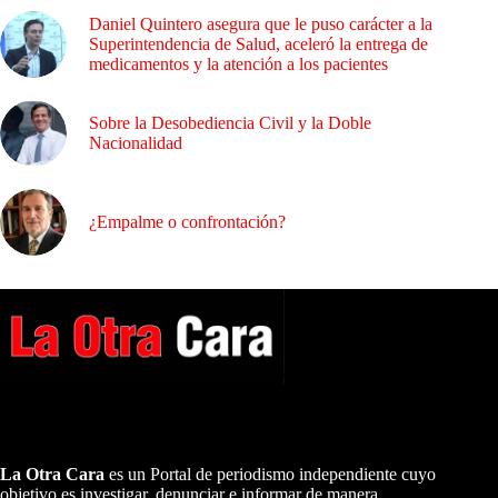
Daniel Quintero asegura que le puso carácter a la
Superintendencia de Salud, aceleró la entrega de
medicamentos y la atención a los pacientes
Sobre la Desobediencia Civil y la Doble
Nacionalidad
¿Empalme o confrontación?
A NUESTROS LECTORES…
La Otra Cara
es un Portal de periodismo independiente cuyo
objetivo es investigar, denunciar e informar de manera