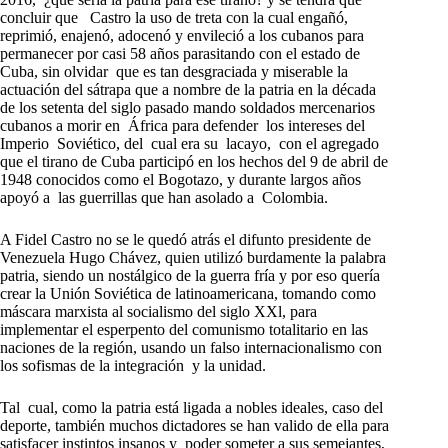
concluir que Castro la uso de treta con la cual engañó,
reprimió, enajenó, adocenó y envileció a los cubanos para
permanecer por casi 58 años parasitando con el estado de
Cuba, sin olvidar que es tan desgraciada y miserable la
actuación del sátrapa que a nombre de la patria en la década
de los setenta del siglo pasado mando soldados mercenarios
cubanos a morir en África para defender los intereses del
Imperio Soviético, del cual era su lacayo, con el agregado
que el tirano de Cuba participó en los hechos del 9 de abril de
1948 conocidos como el Bogotazo, y durante largos años
apoyó a las guerrillas que han asolado a Colombia.
A Fidel Castro no se le quedó atrás el difunto presidente de
Venezuela Hugo Chávez, quien utilizó burdamente la palabra
patria, siendo un nostálgico de la guerra fría y por eso quería
crear la Unión Soviética de latinoamericana, tomando como
máscara marxista al socialismo del siglo XXl, para
implementar el esperpento del comunismo totalitario en las
naciones de la región, usando un falso internacionalismo con
los sofismas de la integración y la unidad.
Tal cual, como la patria está ligada a nobles ideales, caso del
deporte, también muchos dictadores se han valido de ella para
satisfacer instintos insanos y poder someter a sus semejantes,