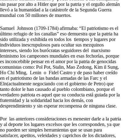
sin pasar por alto a Hitler que por la patria y el orgullo alemán
llevó a la humanidad a la catástrofe de la Segunda Guerra
mundial con 50 millones de muertos.
Samuel Johnson (1709-1784) afirmaba: “El patriotismo es el
último refugio de los canallas” eso demuestra que la patria ha
sido utilizada y exhibida en todos los tiempos y lugares por
individuos inescrupulosos para ocultar sus mezquinos
intereses, siendo los burócratas seguidores del marxismo
leninismo los campeones mundiales en esas fechorías, porque
es inconcebible pensar en el amor por la patria de genocidas
comunistas como: Pol Pot, Stalin, Mao Zedong, Kim il Sung,
Ho Chi Ming, Lenin o Fidel Castro y de paso haber creído
en el patriotismo de las bandas armadas de las Farc y el
Eln(actualmente negociando con el gobierno de Petro) que
tanto dolor le han causado al pueblo colombiano, porque el
verdadero patriota es aquel que su conducta está guiada por la
fraternidad y la solidaridad hacia los demás, con
desprendimiento y sin esperar recompensa de ninguna clase.
Por las anteriores consideraciones es menester darle a la patria
y al deporte los lugares excelsos que les corresponden, ya que
no pueden ser simples herramientas que se usan para
satisfacer, apetitos, veleidades y caprichos de los dictadores,