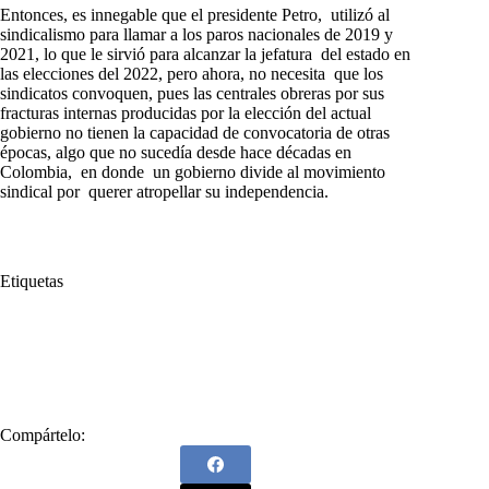
Entonces, es innegable que el presidente Petro, utilizó al
sindicalismo para llamar a los paros nacionales de 2019 y
2021, lo que le sirvió para alcanzar la jefatura del estado en
las elecciones del 2022, pero ahora, no necesita que los
sindicatos convoquen, pues las centrales obreras por sus
fracturas internas producidas por la elección del actual
gobierno no tienen la capacidad de convocatoria de otras
épocas, algo que no sucedía desde hace décadas en
Colombia, en donde un gobierno divide al movimiento
sindical por querer atropellar su independencia.
Etiquetas
#
CGT
#
China
#
Cuba
#
Gustavo Petro
#
Hugo Chávez
#
Karl Marx
#
Nicaragua
#
Presidente Petro
#
Sindicalismo
#
Venezuela
Compártelo: