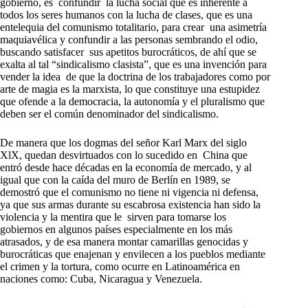
gobierno, es confundir la lucha social que es inherente a
todos los seres humanos con la lucha de clases, que es una
entelequia del comunismo totalitario, para crear una asimetría
maquiavélica y confundir a las personas sembrando el odio,
buscando satisfacer sus apetitos burocráticos, de ahí que se
exalta al tal “sindicalismo clasista”, que es una invención para
vender la idea de que la doctrina de los trabajadores como por
arte de magia es la marxista, lo que constituye una estupidez
que ofende a la democracia, la autonomía y el pluralismo que
deben ser el común denominador del sindicalismo.
De manera que los dogmas del señor Karl Marx del siglo
XlX, quedan desvirtuados con lo sucedido en China que
entró desde hace décadas en la economía de mercado, y al
igual que con la caída del muro de Berlín en 1989, se
demostró que el comunismo no tiene ni vigencia ni defensa,
ya que sus armas durante su escabrosa existencia han sido la
violencia y la mentira que le sirven para tomarse los
gobiernos en algunos países especialmente en los más
atrasados, y de esa manera montar camarillas genocidas y
burocráticas que enajenan y envilecen a los pueblos mediante
el crimen y la tortura, como ocurre en Latinoamérica en
naciones como: Cuba, Nicaragua y Venezuela.