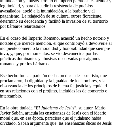
intimidación y abusos. Pronto el imperio perdió su esplendor y
legitimidad, y para disuadir la resistencia de pueblos
avasallados, apeló a la intimidación, a la barbarie y al
paganismo. La relajación de su cultura, otrora floreciente,
determinó su decadencia y facilitó la invasión de su territorio
por bárbaros retardatarios.
En el ocaso del Imperio Romano, acaeció un hecho notorio y
notable que merece mención, el que contribuyó a devolverle al
incipiente comercio la moralidad y honorabilidad que siempre
tuvo, y, que, por momentos, se vio desvanecida por las
prácticas dominantes y abusivas observadas por algunos
romanos y por los bárbaros.
Ese hecho fue la aparición de las prédicas de Jesucristo, que
proclamaron, la dignidad y la igualdad de los hombres, y la
observancia de los principios de buena fe, justicia y equidad
en sus relaciones con el prójimo, incluidas las de comercio e
intercambio.
En la obra titulada “
El Judaísmo de Jesús
”, su autor, Mario
Javier Sabán, articula las enseñanzas de Jesús con el ideario
moral que, en esa época, pareciera que el judaísmo había
olvidado. Sabán argumenta que, las enseñanzas éticas de Jesús