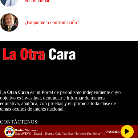
Nacionalidad
¿Empalme o confrontación?
A NUESTROS LECTORES…
La Otra Cara
es un Portal de periodismo independiente cuyo
objetivo es investigar, denunciar e informar de manera
equitativa, analítica, con pruebas y en primicia toda clase de
temas ocultos de interés nacional.
CONTÁCTENOS:
Email:
laotracarapi@gmail.com
Radio Mercosur
PAUSADO
DanielVEVO - Daniel - Te Amo Cada Vez Mais (To Love You More) (Ao Vivo)
Dirigida por Sixto Alfredo Pinto