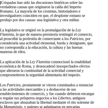
[
Crispadas han sido las discusiones históricas sobre las
verdaderas causas que originaron la caída del Imperio
Romano. La mayoría de los cronistas, historiadores e
investigadores coinciden en que, el desplome romano se
produjo por dos causas: una legislativa y otra militar.
La legislativa se originó en la promulgación de la
Ley
Flaminia
, la que de manera perentoria restringió el comercio,
al proscribir la profesión de comerciante a los
Patricios
, por
considerarla una actividad elemental, burda y denigrante, que
no correspondía a la educación, la cultura y las buenas
maneras de ellos.
La aplicación de la
Ley Flaminia
conmocionó la estabilidad
económica de Roma, y desencadenó insospechados efectos
que alteraron la continuidad de la actividad comercial y
comprometieron la seguridad alimentaria del imperio.
Los
Patricios
, prontamente se vieron conminados a renunciar
a las actividades mercantiles y a deshacerse de sus
establecimientos de comercio, y fue cuando debieron encargar
o regalar sus prósperos negocios a los
Libertos
, antiguos
esclavos que abrazaban la libertad mediante el rito solemne de
la
Manumissio
, y quienes se aglutinaron en precarias